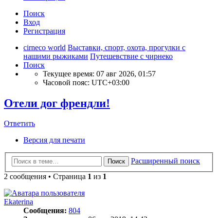
Поиск
Вход
Регистрация
cirneco world
Выставки, спорт, охота, прогулки с
нашими рыжиками
Путешевствие с чирнеко
Поиск
Текущее время: 07 авг 2026, 01:57
Часовой пояс:
UTC+03:00
Отели дог френдли!
Ответить
Версия для печати
Расширенный поиск
Поиск
2 сообщения • Страница
1
из
1
Ekaterina
Сообщения:
804