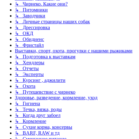
↳ Чирнеко. Какие они?
↳ Питомники
↳ Заводчики
↳ Личные страницы наших собак
↳ Дрессировка
↳ ОКД
↳ Обидиенс
↳ Фристайл
Выставки, спорт, охота, прогулки с нашими рыжиками
↳ Подготовка к выставкам
↳ Хендлеры
↳ Отчеты
↳ Эксперты
↳ Курсинг , аджилити
↳ Охота
↳ Путешевствие с чирнеко
Здоровье, разведение, кормление, уход
↳ Гигиена
↳ Течка, вязка, роды
↳ Когда друг забоел
↳ Кормление
↳ Сухие корма, консервы
↳ BARF, RAW и тд
↳ Смешанное питание