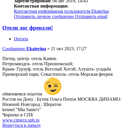
Зарегистрирован:
06 авг 2019, 14:43
Контактная информация:
Контактная информация пользователя Ekaterina
Отправить личное сообщение
Отправить email
Отели дог френдли!
Цитата
Сообщение
Ekaterina
»
21 окт 2023, 17:27
Питер, центр- отель Камея;
Петрозаводск- отель Прионежский;
Крым- Гурзуф, отель Веселый Хотэй; Алушта- усадьба
Приморский парк; Севастополь- отель Морская феерия
обменяемся опытом
Ростов на Дону : Бутик Ольга Пеппи МОСКВА ДИНАМО:
Нижний Новгород : Шератон
kennel "Mia Santo's"
Чирнеко в СПБ
www.cirneco.spb.ru
Вернуться к началу