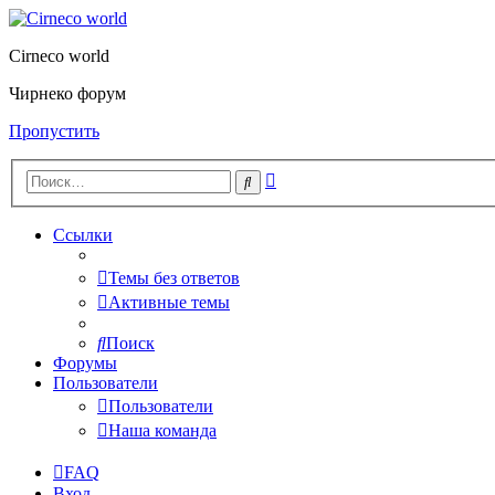
Cirneco world
Чирнеко форум
Пропустить
Расширенный
Поиск
поиск
Ссылки
Темы без ответов
Активные темы
Поиск
Форумы
Пользователи
Пользователи
Наша команда
FAQ
Вход