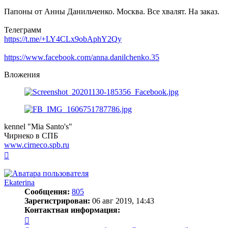
Папоны от Анны Данильченко. Москва. Все хвалят. На заказ.
Телеграмм
https://t.me/+LY4CLx9obAphY2Qy
https://www.facebook.com/anna.danilchenko.35
Вложения
kennel "Mia Santo's"
Чирнеко в СПБ
www.cirneco.spb.ru
Вернуться
к
началу
Ekaterina
Сообщения:
805
Зарегистрирован:
06 авг 2019, 14:43
Контактная информация:
Контактная
информация