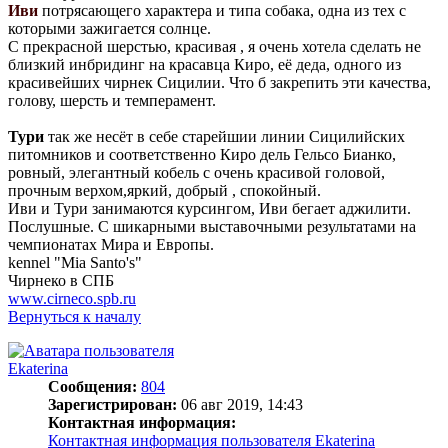
Иви
потрясающего характера и типа собака, одна из тех с
которыми зажигается солнце.
С прекрасной шерстью, красивая , я очень хотела сделать не
близкий инбридинг на красавца Киро, её деда, одного из
красивейших чирнек Сицилии. Что б закрепить эти качества,
голову, шерсть и темперамент.
Тури
так же несёт в себе старейшии линии Сицилийских
питомников и соответственно Киро дель Гельсо Бианко,
ровный, элегантный кобель с очень красивой головой,
прочным верхом,яркий, добрый , спокойный.
Иви и Тури занимаются курсингом, Иви бегает аджилити.
Послушные. С шикарными выставочными результатами на
чемпионатах Мира и Европы.
kennel "Mia Santo's"
Чирнеко в СПБ
www.cirneco.spb.ru
Вернуться к началу
Ekaterina
Сообщения:
804
Зарегистрирован:
06 авг 2019, 14:43
Контактная информация:
Контактная информация пользователя Ekaterina