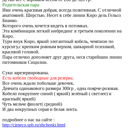
Родительская пара
Иви очень красивая добрая, всегда позитивная. С отличной
анатомией. Шерстью. Несет в себе линии Киро дель Гельсо
Бианко.
Которого очень хочется видеть в потомках.
Эта комбинация легкий инбридинг в третьем поколении на
Киро.
Тури внук Киро, яркий элегантный кобель, чемпион по
курсигу,с крепким ровным верхом, шикарной психикой,
красивой головой.
Пара отлично дополняет друг друга, неся старейшии линии
питомников Сицилии.
Суки зарезервированы.
Есть кобели свободные для резерва.
Все очень ждали побольше девочек.
Девчата одинакового размера 300гр , одна поярче-розовая.
Кобели покрупнее синий ( яркий) зелёный ( светлее) и
красный( яркий)
Чуть мельче фиолет( средний)
И два некрупных серая и белая лента.
подробнее о нас на сайте :
http://cirneco.spb.ru/shchenki.html