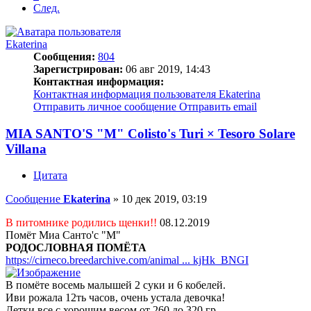
След.
Ekaterina
Сообщения:
804
Зарегистрирован:
06 авг 2019, 14:43
Контактная информация:
Контактная информация пользователя Ekaterina
Отправить личное сообщение
Отправить email
MIA SANTO'S "M" Colisto's Turi × Tesoro Solare
Villana
Цитата
Сообщение
Ekaterina
»
10 дек 2019, 03:19
В питомнике родились щенки!!
08.12.2019
Помёт Миа Санто'c "М"
РОДОСЛОВНАЯ ПОМЁТА
https://cirneco.breedarchive.com/animal ... kjHk_BNGI
В помёте восемь малышей 2 суки и 6 кобелей.
Иви рожала 12ть часов, очень устала девочка!
Детки все с хорошим весом от 260 до 320 гр.