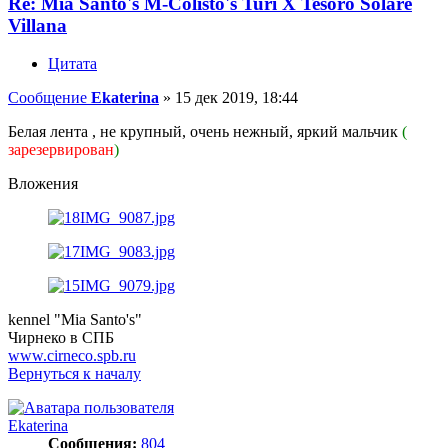
Re: Mia Santo's M-Colisto's Turi X Tesoro Solare
Villana
Цитата
Сообщение
Ekaterina
»
15 дек 2019, 18:44
Белая лента , не крупный, очень нежный, яркий мальчик
(
зарезервирован
)
Вложения
kennel "Mia Santo's"
Чирнеко в СПБ
www.cirneco.spb.ru
Вернуться к началу
Ekaterina
Сообщения:
804