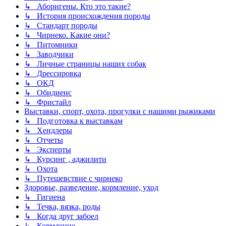
↳ Аборигены. Кто это такие?
↳ История происхождения породы
↳ Стандарт породы
↳ Чирнеко. Какие они?
↳ Питомники
↳ Заводчики
↳ Личные страницы наших собак
↳ Дрессировка
↳ ОКД
↳ Обидиенс
↳ Фристайл
Выставки, спорт, охота, прогулки с нашими рыжиками
↳ Подготовка к выставкам
↳ Хендлеры
↳ Отчеты
↳ Эксперты
↳ Курсинг , аджилити
↳ Охота
↳ Путешевствие с чирнеко
Здоровье, разведение, кормление, уход
↳ Гигиена
↳ Течка, вязка, роды
↳ Когда друг забоел
↳ Кормление