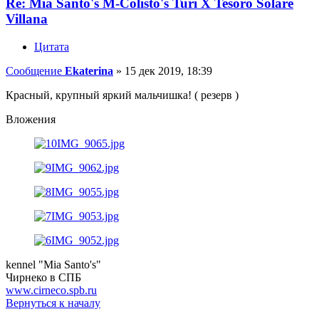
Re: Mia Santo's M-Colisto's Turi X Tesoro Solare
Villana
Цитата
Сообщение
Ekaterina
»
15 дек 2019, 18:39
Красный, крупный яркий мальчишка! ( резерв )
Вложения
kennel "Mia Santo's"
Чирнеко в СПБ
www.cirneco.spb.ru
Вернуться к началу