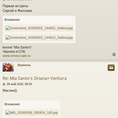
о
Первая встреча
о
к
Сергей и Филлини
б
щ
е
Вложения
ч
н
и
е
у
kennel "Mia Santo's"
Чирнеко в СПБ
www.cirneco.spb.ru
Ekaterina
у
т
Re: Mia Santo's Oriana× Ventura
ь
С
с
09 май 2026, 08:29
о
Масяни))
о
к
б
щ
е
Вложения
ч
н
и
е
у