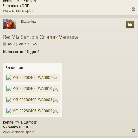
kennel "Mia Santo's"
Чирнеко в СПБ
www.cirneco.spb.ru
Ekaterina
у
т
Re: Mia Santo's Oriana× Ventura
ь
С
с
06 апр 2026, 01:38
о
Малышкам 10 дней
о
к
б
щ
е
Вложения
ч
н
и
е
у
kennel "Mia Santo's"
Чирнеко в СПБ
www.cirneco.spb.ru