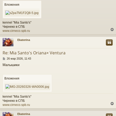
н
Вложения
и
е
kennel "Mia Santo's"
Чирнеко в СПБ
www.cirneco.spb.ru
Ekaterina
у
т
Re: Mia Santo's Oriana× Ventura
ь
С
с
26 мар 2026, 11:43
о
Малышики
о
к
б
щ
е
Вложения
ч
н
и
е
у
kennel "Mia Santo's"
Чирнеко в СПБ
www.cirneco.spb.ru
Ekaterina