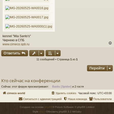
kennel "Mia Santo's"
Чирнеко в СПБ
www.cirneco.spb.ru
Ответить
у
11 сообщений • Страница
1
из
1
т
Перейти
ь
с
Кто сейчас на конференции
к
Сейчас этот форум просматривают:
Baidu [Spider]
и 2 гостя
ч
cirneco world
Удалить cookies
Часовой пояс:
UTC+03:00
Связаться с администрацией
Наша команда
Пользователи
у
Создано на основе
phpBB
® Forum Software © phpBB Limited
Style
Arty
- Обновить phpBB 3.2 MrGaby