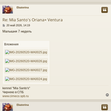
Ekaterina
у
т
Re: Mia Santo's Oriana× Ventura
ь
С
с
20 май 2026, 14:19
о
Малышня 7 недель
о
к
б
щ
е
Вложения
ч
н
и
е
у
kennel "Mia Santo's"
Чирнеко в СПБ
www.cirneco.spb.ru
Ekaterina
у