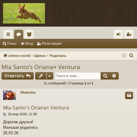
с
ор
ол
хо
ег
Поиск
Вход
Регистрация
ы
ум
ьз
д
ис
П
cirneco world
Щенки
Родились
лк
ы
ов
тр
о
Mia Santo's Oriana× Ventura
и
и
ат
ац
Поиск
Расшире
Ответить
с
ел
ия
к
11 сообщений • Страница
1
из
1
и
Ekaterina
Mia Santo's Oriana× Ventura
С
26 мар 2026, 11:38
о
Дорогие друзья!
о
Малыши родились
б
щ
26.03.26.
е