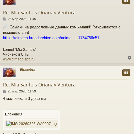
у
т
Re: Mia Santo's Oriana× Ventura
ь
С
с
26 мар 2026, 11:45
о
Ссылки на родословные данных комбинаций (открываются с
о
к
помощью впн)
б
щ
https://cirneco.breedarchive.com/animal ... 7784758e51
е
ч
н
kennel "Mia Santo's"
и
Чирнеко в СПБ
е
у
www.cirneco.spb.ru
Ekaterina
у
т
Re: Mia Santo's Oriana× Ventura
ь
С
с
26 мар 2026, 11:59
о
4 мальчика и 3 девочки
о
к
б
щ
е
Вложения
ч
н
и
е
у