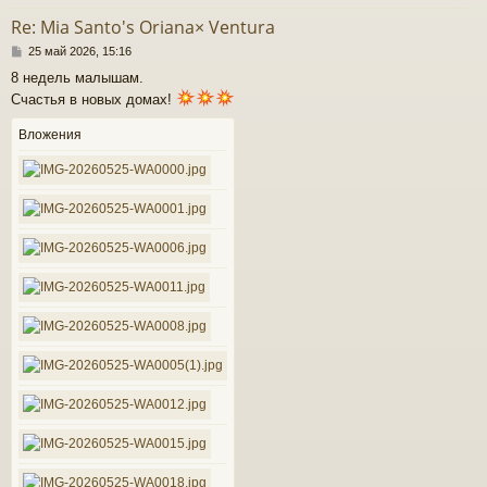
т
Re: Mia Santo's Oriana× Ventura
ь
С
с
25 май 2026, 15:16
о
8 недель малышам.
о
к
Счастья в новых домах!
б
щ
е
Вложения
ч
н
и
е
у