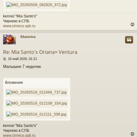
kennel "Mia Santo's"
Чирнеко в СПБ
www.cirneco.spb.ru
Ekaterina
у
т
Re: Mia Santo's Oriana× Ventura
ь
С
с
16 май 2026, 01:21
о
Малышня 7 неделек
о
к
б
щ
е
Вложения
ч
н
и
е
у
kennel "Mia Santo's"
Чирнеко в СПБ
www.cirneco.spb.ru