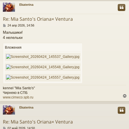
Ekaterina
у
т
Re: Mia Santo's Oriana× Ventura
ь
С
с
24 апр 2026, 14:56
о
Малышики!
о
к
4 нелельки
б
щ
е
Вложения
ч
н
и
е
у
kennel "Mia Santo's"
Чирнеко в СПБ
www.cirneco.spb.ru
Ekaterina
у
т
Re: Mia Santo's Oriana× Ventura
ь
С
с
02 май 2026, 14:50