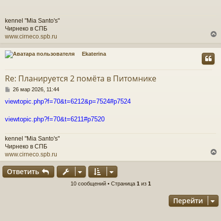
б
щ
е
ч
kennel "Mia Santo's"
н
Чирнеко в СПБ
и
www.cirneco.spb.ru
е
у
Ekaterina
у
т
Re: Планируется 2 помёта в Питомнике
ь
С
с
26 мар 2026, 11:44
о
viewtopic.php?f=70&t=6212&p=7524#p7524
о
к
б
щ
viewtopic.php?f=70&t=6211#p7520
е
ч
н
kennel "Mia Santo's"
и
Чирнеко в СПБ
е
у
www.cirneco.spb.ru
Ответить
у
10 сообщений • Страница
1
из
1
т
Перейти
ь
с