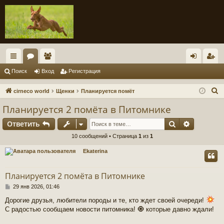
с
ор
ол
хо
ег
Поиск
Вход
Регистрация
ы
ум
ьз
д
ис
П
cirneco world
Щенки
Планируется помёт
лк
ы
ов
тр
о
Планируется 2 помёта в Питомнике
и
и
ат
ац
Поиск
Расшире
Ответить
с
ел
ия
к
10 сообщений • Страница
1
из
1
и
Ekaterina
Планируется 2 помёта в Питомнике
С
29 янв 2026, 01:46
о
Дорогие друзья, любители породы и те, кто ждет своей очереди!
о
С радостью сообщаем новости питомника! 🧿 которые давно ждали!
б
щ
е