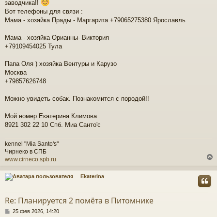
щ
заводчика!!
е
ч
Вот телефоны для связи :
н
Мама - хозяйка Прады - Маргарита +79065275380 Ярославль
и
е
у
Мама - хозяйка Орианны- Виктория
+79109454025 Тула
Папа Оля ) хозяйка Вентуры и Карузо
Москва
+79857626748
Можно увидеть собак. Познакомится с породой!!
Мой номер Екатерина Климова
8921 302 22 10 Спб. Миа Санто'с
kennel "Mia Santo's"
Чирнеко в СПБ
www.cirneco.spb.ru
Ekaterina
у
т
Re: Планируется 2 помёта в Питомнике
ь
С
с
25 фев 2026, 14:20