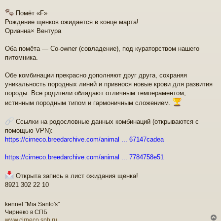
Помёт «F»
Рождение щенков ожидается в конце марта!
Орианна× Вентура
Оба помёта — Co-owner (совладение), под кураторством нашего
питомника.
Обе комбинации прекрасно дополняют друг друга, сохраняя
уникальность породных линий и привнося новые крови для развития
породы. Все родители обладают отличным темпераментом,
истинным породным типом и гармоничным сложением.
Ссылки на родословные данных комбинаций (открываются с
помощью VPN):
https://cirneco.breedarchive.com/animal ... 67147cadea
https://cirneco.breedarchive.com/animal ... 7784758e51
Открыта запись в лист ожидания щенка!
8921 302 22 10
kennel "Mia Santo's"
Чирнеко в СПБ
www.cirneco.spb.ru