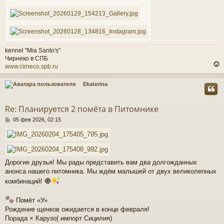
н
и
е
у
kennel "Mia Santo's"
Чирнеко в СПБ
www.cirneco.spb.ru
Ekaterina
у
т
Re: Планируется 2 помёта в Питомнике
ь
С
с
05 фев 2026, 02:15
о
о
к
б
щ
е
ч
Дорогие друзья! Мы рады представить вам два долгожданных
н
анонса нашего питомника. Мы ждём малышей от двух великолепных
и
е
комбинаций! 🧿
у
Помёт «У»
Рождение щенков ожидается в конце февраля!
Порада × Карузо( импорт Сицилия)