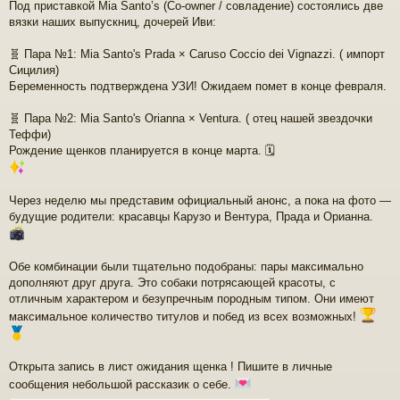
Под приставкой Mia Santo’s (Co-owner / совладение) состоялись две
н
вязки наших выпускниц, дочерей Иви:
и
е
🧬 Пара №1: Mia Santo's Prada × Caruso Coccio dei Vignazzi. ( импорт
Сицилия)
Беременность подтверждена УЗИ! Ожидаем помет в конце февраля.
🧬 Пара №2: Mia Santo's Orianna × Ventura. ( отец нашей звездочки
Теффи)
Рождение щенков планируется в конце марта. 🗓
Через неделю мы представим официальный анонс, а пока на фото —
будущие родители: красавцы Карузо и Вентура, Прада и Орианна.
Обе комбинации были тщательно подобраны: пары максимально
дополняют друг друга. Это собаки потрясающей красоты, с
отличным характером и безупречным породным типом. Они имеют
максимальное количество титулов и побед из всех возможных!
Открыта запись в лист ожидания щенка ! Пишите в личные
сообщения небольшой рассказик о себе.