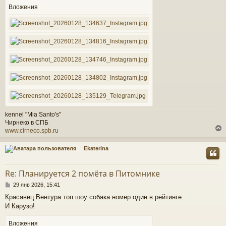
Вложения
kennel "Mia Santo's"
Чирнеко в СПБ
www.cirneco.spb.ru
Ekaterina
у
т
Re: Планируется 2 помёта в Питомнике
ь
С
с
29 янв 2026, 15:41
о
Красавец Вентура топ шоу собака номер один в рейтинге.
о
к
И Карузо!
б
щ
е
Вложения
ч