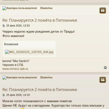
Ekaterina
у
т
Re: Планируется 2 помёта в Питомнике
ь
С
с
25 фев 2026, 13:53
о
Черрез неделю ждем рождения деток от Прады!
о
к
Фото мамочки!
б
щ
е
Вложения
ч
н
и
е
у
kennel "Mia Santo's"
Чирнеко в СПБ
www.cirneco.spb.ru
Ekaterina
у
т
Re: Планируется 2 помёта в Питомнике
ь
С
с
25 фев 2026, 14:19
о
Многие хотят познакомится с мамами помётов
о
к
Щенки НЕ будут на совладении. Кураторство только пока малыши у
б