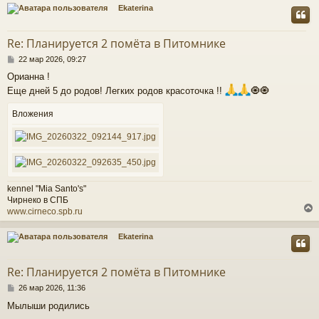
Ekaterina
у
т
Re: Планируется 2 помёта в Питомнике
ь
С
с
22 мар 2026, 09:27
о
Орианна !
о
к
Еще дней 5 до родов! Легких родов красоточка !!
🧿🧿
б
щ
е
Вложения
ч
н
и
е
у
kennel "Mia Santo's"
Чирнеко в СПБ
www.cirneco.spb.ru
Ekaterina
у
т
Re: Планируется 2 помёта в Питомнике
ь
С
с
26 мар 2026, 11:36
о
Мылыши родились
о
к