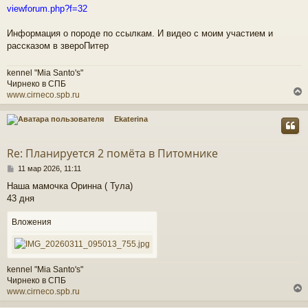
о
viewforum.php?f=32
о
к
б
щ
Информация о породе по ссылкам. И видео с моим участием и
е
рассказом в звероПитер
ч
н
и
kennel "Mia Santo's"
е
у
Чирнеко в СПБ
www.cirneco.spb.ru
Ekaterina
у
т
Re: Планируется 2 помёта в Питомнике
ь
С
с
11 мар 2026, 11:11
о
Наша мамочка Оринна ( Тула)
о
к
43 дня
б
щ
е
Вложения
ч
н
и
е
у
kennel "Mia Santo's"
Чирнеко в СПБ
www.cirneco.spb.ru