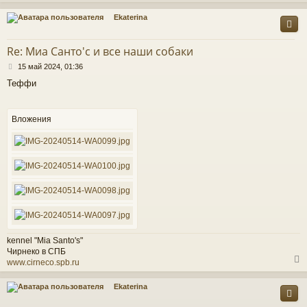
Ekaterina
у
т
Re: Миа Санто'c и все наши собаки
ь
С
с
15 май 2024, 01:36
о
Теффи
о
к
б
щ
е
Вложения
ч
н
и
е
у
kennel "Mia Santo's"
Чирнеко в СПБ
www.cirneco.spb.ru
Ekaterina
у