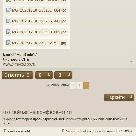
kennel "Mia Santo's"
Чирнеко в СПБ
www.cirneco.spb.ru
Ответить
у
1
Пред.
2
39 сообщений
т
ь
Перейти
с
к
Кто сейчас на конференции
Сейчас этот форум просматривают: нет зарегистрированных пользователей и 3
ч
гостя
cirneco world
Удалить cookies
Часовой пояс:
UTC+03:00
у