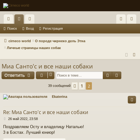
с
ор
ол
хо
ег
Поиск
Вход
Регистрация
ы
ум
ьз
д
ис
cirneco world
О породе чирнеко дель Этна
лк
ы
ов
тр
Личные страницы наших собак
П
и
ат
ац
о
Миа Санто'c и все наши собаки
ел
ия
и
Поиск
Расшире
Ответить
и
с
к
1
Пред.
2
39 сообщений
Ekaterina
Re: Миа Санто'c и все наши собаки
С
26 май 2022, 23:58
о
Поздравляем Осту и владелицу Наталью!
о
3 в Бэстах. Лучший юниор!
б
щ