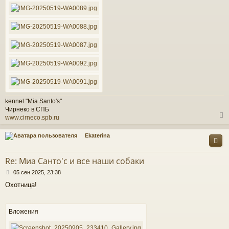
kennel "Mia Santo's"
Чирнеко в СПБ
www.cirneco.spb.ru
Ekaterina
у
т
Re: Миа Санто'c и все наши собаки
ь
С
с
05 сен 2025, 23:38
о
Охотница!
о
к
б
щ
е
Вложения
ч
н
и