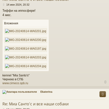
ь
С
с
14 июн 2024, 20:32
о
Теффи на иппосфере!
о
к
4 мес.
б
щ
е
Вложения
ч
н
и
е
у
kennel "Mia Santo's"
Чирнеко в СПБ
www.cirneco.spb.ru
Ekaterina
у
т
Re: Миа Санто'c и все наши собаки
ь
С