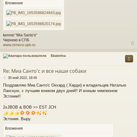
е
Вложения
н
и
е
kennel "Mia Santo's"
Чирнеко в СПБ
www.cirneco.spb.ru
Ekaterina
у
т
Re: Миа Санто'c и все наши собаки
ь
С
с
30 май 2022, 18:45
о
Поздравляю Миа Санто'с Окхард ( Харди) и владельцев Наталью
о
к
Ланскую, с лучшим юником двух дней!! И юнным чемпионом
б
щ
Эстонии!!
е
ч
н
2xJBOB & BOB >> EST JCH
и
е
у
Эстония. Выру.
Вложения