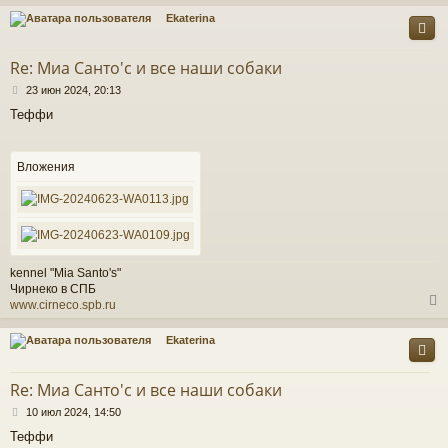
Ekaterina
у
т
Re: Миа Санто'c и все наши собаки
ь
С
с
23 июн 2024, 20:13
о
Теффи
о
к
б
щ
е
Вложения
ч
н
и
е
у
kennel "Mia Santo's"
Чирнеко в СПБ
www.cirneco.spb.ru
Ekaterina
у
т
Re: Миа Санто'c и все наши собаки
ь
С
с
10 июл 2024, 14:50
о
Теффи
о
к