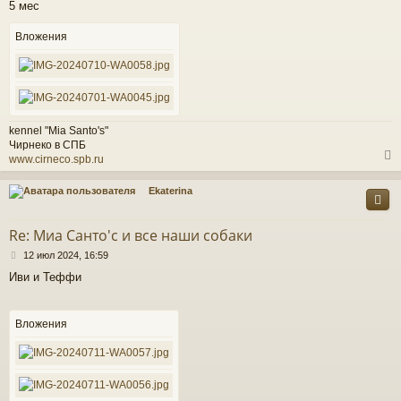
5 мес
б
щ
е
Вложения
ч
н
и
е
у
kennel "Mia Santo's"
Чирнеко в СПБ
www.cirneco.spb.ru
Ekaterina
у
т
Re: Миа Санто'c и все наши собаки
ь
С
с
12 июл 2024, 16:59
о
Иви и Теффи
о
к
б
щ
е
Вложения
ч
н
и
е
у