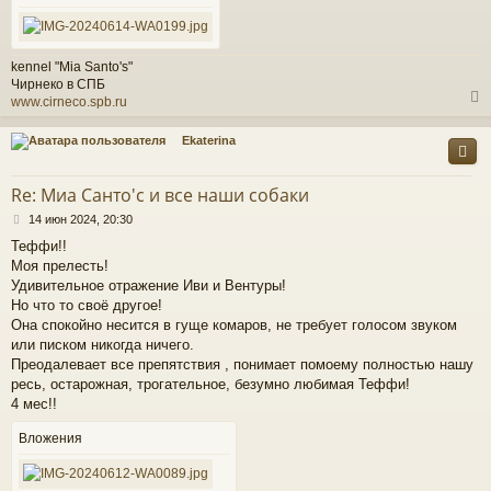
н
и
е
у
kennel "Mia Santo's"
Чирнеко в СПБ
www.cirneco.spb.ru
Ekaterina
у
т
Re: Миа Санто'c и все наши собаки
ь
С
с
14 июн 2024, 20:30
о
Теффи!!
о
к
Моя прелесть!
б
щ
Удивительное отражение Иви и Вентуры!
е
Но что то своё другое!
ч
н
Она спокойно несится в гуще комаров, не требует голосом звуком
и
или писком никогда ничего.
е
у
Преодалевает все препятствия , понимает помоему полностью нашу
ресь, остарожная, трогательное, безумно любимая Теффи!
4 мес!!
Вложения