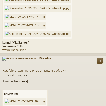
kennel "Mia Santo's"
Чирнеко в СПБ
www.cirneco.spb.ru
Ekaterina
у
т
Re: Миа Санто'c и все наши собаки
ь
С
с
19 май 2025, 17:21
о
Титулы Теффика)
о
к
б
щ
е
Вложения
ч
н
и
е
у