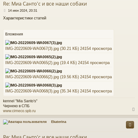
т
Re: Миа Санто'c и все наши собаки
ь
С
с
14 июн 2024, 20:31
о
Характеристики статей
о
к
б
щ
е
Вложения
ч
н
и
е
IMG-20220609-WA0067(3).jpg (30.21 КБ) 24154 просмотра
у
IMG-20220609-WA0065(2).jpg (19.4 КБ) 24154 просмотра
IMG-20220609-WA0066(2).jpg (19.56 КБ) 24154 просмотра
IMG-20220609-WA0068(3).jpg (35.34 КБ) 24154 просмотра
kennel "Mia Santo's"
Чирнеко в СПБ
www.cirneco.spb.ru
Ekaterina
у
т
Re: Миа Санто'c и все наши собаки