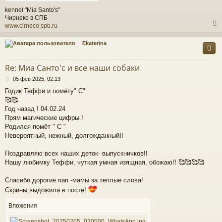
kennel "Mia Santo's"
Чирнеко в СПБ
www.cirneco.spb.ru
Ekaterina
у
т
Re: Миа Санто'c и все наши собаки
ь
С
с
05 фев 2025, 02:13
о
Годик Теффи и помёту" С"
о
к
🥰🥰
б
щ
Год назад ! 04.02.24
е
Прям магические цифры !
ч
н
Родился помёт " С "
и
Невероятный, нежный, долгожданный!!
е
у
Поздравляю всех наших деток- выпускничков!!
Нашу любимку Теффи, чуткая умная изящная, обожаю!! 🥰🥰🥰🥰
Спасибо дорогие пап -мамы за теплые слова!
Скрины выдожила в посте!
Вложения