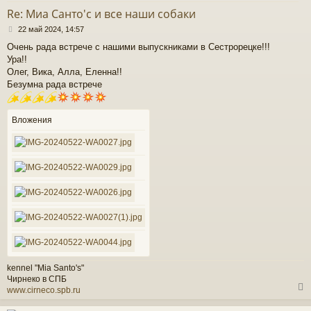
т
Re: Миа Санто'c и все наши собаки
ь
С
с
22 май 2024, 14:57
о
Очень рада встрече с нашими выпускниками в Сестрорецке!!!
о
к
Ура!!
б
щ
Олег, Вика, Алла, Еленна!!
е
Безумна рада встрече
ч
н
и
е
у
Вложения
kennel "Mia Santo's"
Чирнеко в СПБ
www.cirneco.spb.ru