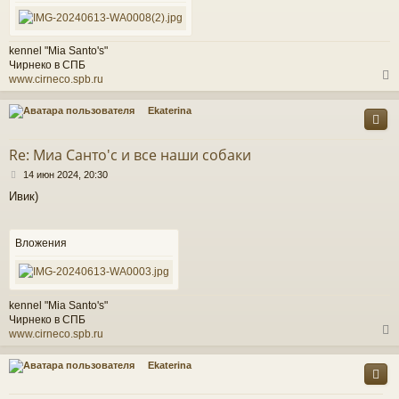
kennel "Mia Santo's"
Чирнеко в СПБ
www.cirneco.spb.ru
Ekaterina
у
т
Re: Миа Санто'c и все наши собаки
ь
С
с
14 июн 2024, 20:30
о
Ивик)
о
к
б
щ
е
Вложения
ч
н
и
е
у
kennel "Mia Santo's"
Чирнеко в СПБ
www.cirneco.spb.ru
Ekaterina
у