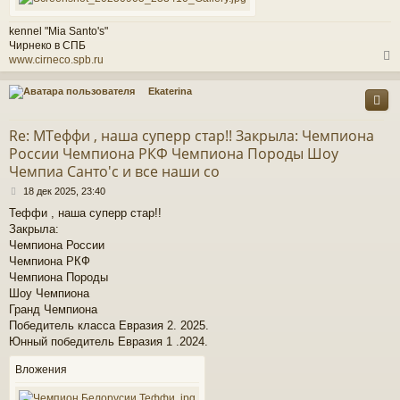
е
у
kennel "Mia Santo's"
Чирнеко в СПБ
www.cirneco.spb.ru
Ekaterina
у
т
Re: МТеффи , наша суперр стар!! Закрыла: Чемпиона
ь
России Чемпиона РКФ Чемпиона Породы Шоу
с
Чемпиа Санто'c и все наши со
к
С
18 дек 2025, 23:40
о
Теффи , наша суперр стар!!
о
ч
Закрыла:
б
щ
Чемпиона России
е
Чемпиона РКФ
у
н
Чемпиона Породы
и
Шоу Чемпиона
е
Гранд Чемпиона
Победитель класса Евразия 2. 2025.
Юнный победитель Евразия 1 .2024.
Вложения