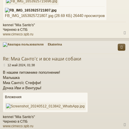
FB_IMG_1653925721807.jpg (28.69 КБ) 26440 просмотров
kennel "Mia Santo's"
Чирнеко в СПБ
www.cirneco.spb.ru
Ekaterina
у
т
Re: Миа Санто'c и все наши собаки
ь
С
с
12 май 2024, 01:38
о
В нашем питомнике пополнение!
о
к
Малышка
б
щ
Миа Санто'с Стеффи!
е
Дочка Иви и Вентуры!
ч
н
и
Вложения
е
у
kennel "Mia Santo's"
Чирнеко в СПБ
www.cirneco.spb.ru