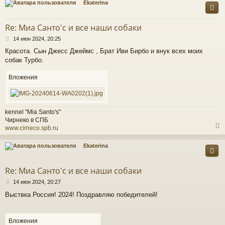
Ekaterina
у
т
Re: Миа Санто'c и все наши собаки
ь
С
с
14 июн 2024, 20:25
о
Красота. Сын Джесс Джеймс , Брат Иви Бирбо и внук всех моих
о
к
собак Турбо.
б
щ
е
Вложения
ч
н
и
е
у
kennel "Mia Santo's"
Чирнеко в СПБ
www.cirneco.spb.ru
Ekaterina
у
т
Re: Миа Санто'c и все наши собаки
ь
С
с
14 июн 2024, 20:27
о
Выствка Россия! 2024! Поздравляю победителей!
о
к
б
щ
е
Вложения
ч