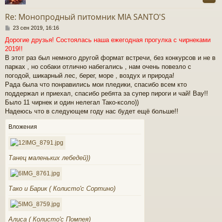
у
т
Re: Монопродный питомник MIA SANTO'S
ь
С
с
23 сен 2019, 16:16
о
Дорогие друзья! Состоялась наша ежегодная прогулка с чирнеками
о
к
2019!!
б
щ
В этот раз был немного другой формат встречи, без конкурсов и не в
е
парках , но собаки отлично набегались , нам очень повезло с
ч
н
погодой, шикарный лес, берег, море , воздух и природа!
и
Рада была что понравились мои пледики, спасибо всем кто
е
у
поддержал и приехал, спасибо ребята за супер пироги и чай! Вау!!
Было 11 чирнек и один нелегал Тако-ксоло))
Надеюсь что в следующем году нас будет ещё больше!!
Вложения
Танец маленьких лебедей))
Тако и Барик ( Колисто'c Сортино)
Алиса ( Колисто'c Помпея)