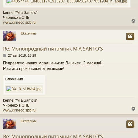
kennel "Mia Santo's"
Чирнеко в СПБ
www.cirneco.spb.ru
Ekaterina
у
т
Re: Монопродный питомник MIA SANTO'S
ь
С
с
27 авг 2019, 18:29
о
Пздравляю наших младшеньких Л-шечек. 2 месяца!!
о
к
Ростите прекрасным малышами!
б
щ
е
Вложения
ч
н
и
е
у
kennel "Mia Santo's"
Чирнеко в СПБ
www.cirneco.spb.ru
Ekaterina
у
т
Re: Монопродный питомник MIA SANTO'S