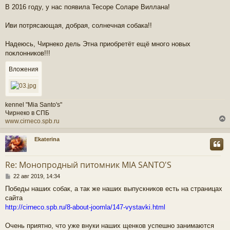
В 2016 году, у нас появила Тесоре Соларе Виллана!
Иви потрясающая, добрая, солнечная собака!!
Надеюсь, Чирнеко дель Этна приобретёт ещё много новых
поклонников!!!
Вложения
kennel "Mia Santo's"
Чирнеко в СПБ
www.cirneco.spb.ru
Ekaterina
у
т
Re: Монопродный питомник MIA SANTO'S
ь
С
с
22 авг 2019, 14:34
о
Победы наших собак, а так же наших выпускников есть на страницах
о
к
сайта
б
щ
http://cirneco.spb.ru/8-about-joomla/147-vystavki.html
е
ч
н
Очень приятно, что уже внуки наших щенков успешно занимаются
и