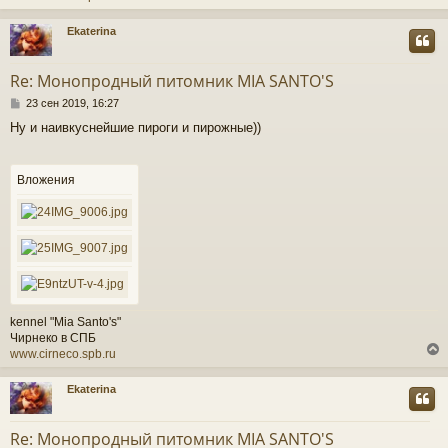
Ekaterina
у
т
Re: Монопродный питомник MIA SANTO'S
ь
С
с
23 сен 2019, 16:27
о
Ну и наивкуснейшие пироги и пирожные))
о
к
б
щ
е
Вложения
ч
н
и
е
у
kennel "Mia Santo's"
Чирнеко в СПБ
www.cirneco.spb.ru
Ekaterina
у
т
Re: Монопродный питомник MIA SANTO'S
ь