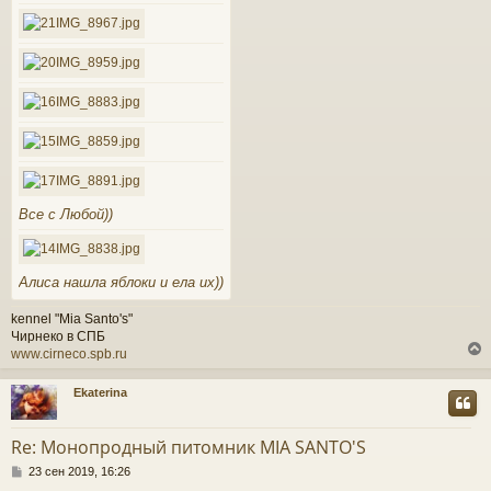
н
и
е
у
Все с Любой))
Алиса нашла яблоки и ела их))
kennel "Mia Santo's"
Чирнеко в СПБ
www.cirneco.spb.ru
Ekaterina
у
т
Re: Монопродный питомник MIA SANTO'S
ь
С
с
23 сен 2019, 16:26
о