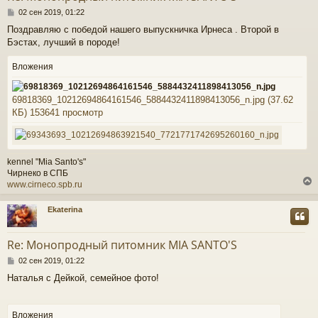
ь
С
с
02 сен 2019, 01:22
о
Поздравляю с победой нашего выпускничка Ирнеса . Второй в
о
к
Бэстах, лучший в породе!
б
щ
е
Вложения
ч
н
и
е
69818369_10212694864161546_5884432411898413056_n.jpg (37.62
у
КБ) 153641 просмотр
kennel "Mia Santo's"
Чирнеко в СПБ
www.cirneco.spb.ru
Ekaterina
у
т
Re: Монопродный питомник MIA SANTO'S
ь
С
с
02 сен 2019, 01:22
о
Наталья с Дейкой, семейное фото!
о
к
б
щ
е
Вложения
ч