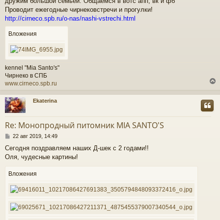
дружим большой семьёй. Общаемся в вотс апп, вк и фб
б
щ
Проводит ежегодные чирнековстречи и прогулки!
е
http://cirneco.spb.ru/o-nas/nashi-vstrechi.html
ч
н
и
Вложения
е
у
kennel "Mia Santo's"
Чирнеко в СПБ
www.cirneco.spb.ru
Ekaterina
у
т
Re: Монопродный питомник MIA SANTO'S
ь
С
с
22 авг 2019, 14:49
о
Сегодня поздравляем наших Д-шек с 2 годами!!
о
к
Оля, чудесные картины!
б
щ
е
Вложения
ч
н
и
е
у