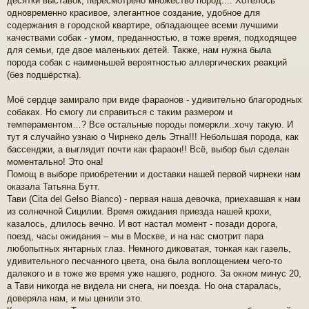
десятки выставок, пересмотрено множество пород.... Хотелось
е
одновременно красивое, элегантное создание, удобное для
н
содержания в городской квартире, обладающее всеми лучшими
и
качествами собак - умом, преданностью, в тоже время, подходящее
е
для семьи, где двое маленьких детей. Также, нам нужна была
порода собак с наименьшей вероятностью аллергических реакций
(без подшёрстка).
Моё сердце замирало при виде фараонов - удивительно благородных
собаках. Но смогу ли справиться с таким размером и
темпераментом…? Все остальные породы померкли..хочу такую. И
тут я случайно узнаю о Чирнеко дель Этна!!! Небольшая порода, как
бассенджи, а выглядит почти как фараон!! Всё, выбор был сделан
моментально! Это она!
Помощ в выборе приобретении и доставки нашей первой чирнеки нам
оказала Татьяна Бутт.
Тави (Cita del Gelso Bianco) - первая наша девочка, приехавшая к нам
из солнечной Сицилии. Время ожидания приезда нашей крохи,
казалось, длилось вечно. И вот настал момент - позади дорога,
поезд, часы ожидания – мы в Москве, и на нас смотрит пара
любопытных янтарных глаз. Немного диковатая, тонкая как газель,
удивительного песчанного цвета, она была воплощением чего-то
далекого и в тоже же время уже нашего, родного. За окном минус 20,
а Тави никогда не видела ни снега, ни поезда. Но она старалась,
доверяла нам, и мы ценили это.