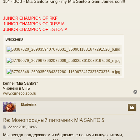
154 - BOB - Mia Santo’S King - my Mia Santo’S Garri James son!!!
JUNIOR CHAMPION OF RKF
JUNIOR CHAMPION OF RUSSIA
JUNIOR CHAMPION OF ESTONIA
Вложения
kennel "Mia Santo's"
Чирнеко в СПБ
www.cirneco.spb.ru
Ekaterina
у
т
Re: Монопродный питомник MIA SANTO'S
ь
С
с
22 авг 2019, 14:46
о
Мы всегда поддержваем и общаемся с нашими выпускниками,
о
к