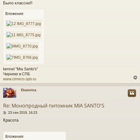
Было классно!!
б
щ
е
Вложения
ч
н
и
е
у
kennel "Mia Santo's"
Чирнеко в СПБ
www.cirneco.spb.ru
Ekaterina
у
т
Re: Монопродный питомник MIA SANTO'S
ь
С
с
23 сен 2019, 16:23
о
Красота
о
к
б
щ
е
Вложения
ч