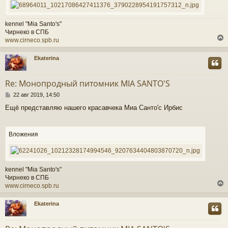
kennel "Mia Santo's"
Чирнеко в СПБ
www.cirneco.spb.ru
Ekaterina
у
т
Re: Монопродный питомник MIA SANTO'S
ь
С
с
22 авг 2019, 14:50
о
Ещё представляю нашего красавчека Миа Санто'c Ирбис
о
к
б
щ
е
Вложения
ч
н
и
е
у
kennel "Mia Santo's"
Чирнеко в СПБ
www.cirneco.spb.ru
Ekaterina
у
т