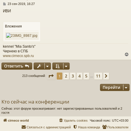
С
с
23 сен 2019, 16:27
о
ИВИ
о
к
б
щ
е
Вложения
ч
н
и
е
у
kennel "Mia Santo's"
Чирнеко в СПБ
www.cirneco.spb.ru
Ответить
у
Страница
1
из
11
2
3
4
5
11
1
След.
213 сообщений
…
т
ь
Перейти
с
к
Кто сейчас на конференции
Сейчас этот форум просматривают: нет зарегистрированных пользователей и 2
ч
гостя
cirneco world
Удалить cookies
Часовой пояс:
UTC+03:00
у
Связаться с администрацией
Наша команда
Пользователи