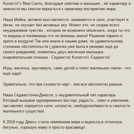
Колисто"с Миа Санта, благодаря заботам о малышке , её характеру и
нежности мы смогли вернуться к прежнему восприятию мира.
Наша Мийка, активно выставляется, занимается в зале, участвует в
бегах, но скучает без активных игр. Может это, но скорее всего
неудержимое чувство , которое не возможно объяснить, когда ты что
то видишь-и понимаешь-что не можешь иначе! Решение парило и
зрело в воздухе! Так или иначе в нашем доме, по удивительному
стечению обстоятельств ( девочка уже была в резерве ещё до
своего рождения), появилась двух месячная малышка-
очаровательная плюшка - Седжеста! Колисто'с Седжеста!
Игры, веселье, круговерть, смех детей и топот маленьких лапок - что
ещё надо!
Удивительно, что при схожисте черт - они все абсолютно разные.
Наша Седжесточка-Джесси, у неудивительный тип характера.
Который вызывая одновременно восторг, радость , смех и умиление,
заставляет поразится силе, хитрости, свободолюбивости и смелости
маленького существа!
К 2018 году Джесс стала чемпионом мира и выросла в отличную
бегунью, хорошую маму и просто красавицу!