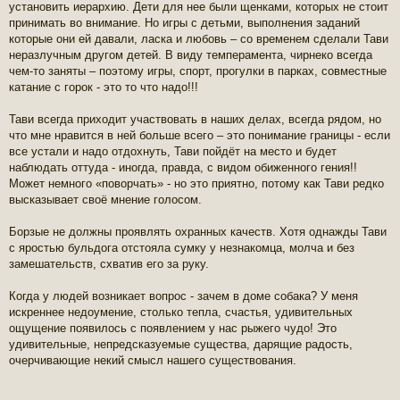
установить иерархию. Дети для нее были щенками, которых не стоит
принимать во внимание. Но игры с детьми, выполнения заданий
которые они ей давали, ласка и любовь – со временем сделали Тави
неразлучным другом детей. В виду темперамента, чирнеко всегда
чем-то заняты – поэтому игры, спорт, прогулки в парках, совместные
катание с горок - это то что надо!!!
Тави всегда приходит участвовать в наших делах, всегда рядом, но
что мне нравится в ней больше всего – это понимание границы - если
все устали и надо отдохнуть, Тави пойдёт на место и будет
наблюдать оттуда - иногда, правда, с видом обиженного гения!!
Может немного «поворчать» - но это приятно, потому как Тави редко
высказывает своё мнение голосом.
Борзые не должны проявлять охранных качеств. Хотя однажды Тави
с яростью бульдога отстояла сумку у незнакомца, молча и без
замешательств, схватив его за руку.
Когда у людей возникает вопрос - зачем в доме собака? У меня
искреннее недоумение, столько тепла, счастья, удивительных
ощущение появилось с появлением у нас рыжего чудо! Это
удивительные, непредсказуемые существа, дарящие радость,
очерчивающие некий смысл нашего существования.