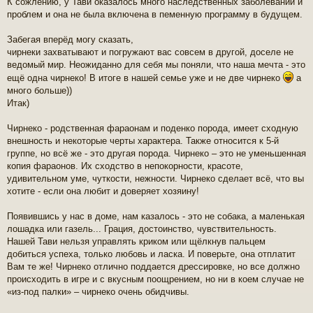
К сожлению, у Тави оказалось много наследственных заболеваний и
проблем и она не была включена в пеменную программу в будущем.
Забегая вперёд могу сказать,
чирнеки захватывают и погружают вас совсем в другой, доселе не
ведомый мир. Неожиданно для себя мы поняли, что наша мечта - это
ещё одна чирнеко! В итоге в нашей семье уже и не две чирнеко
а
много больше))
Итак)
Чирнеко - родственная фараонам и поденко порода, имеет сходную
внешность и некоторые черты характера. Также относится к 5-й
группе, но всё же - это другая порода. Чирнеко – это не уменьшенная
копия фараонов. Их сходство в непокорности, красоте,
удивительном уме, чуткости, нежности. Чирнеко сделает всё, что вы
хотите - если она любит и доверяет хозяину!
Появившись у нас в доме, нам казалось - это не собака, а маленькая
лошадка или газель... Грация, достоинство, чувствительность.
Нашей Тави нельзя управлять криком или щёлкнув пальцем
добиться успеха, только любовь и ласка. И поверьте, она отплатит
Вам те же! Чирнеко отлично поддается дрессировке, но все должно
происходить в игре и с вкусным поощрением, но ни в коем случае не
«из-под палки» – чирнеко очень обидчивы.