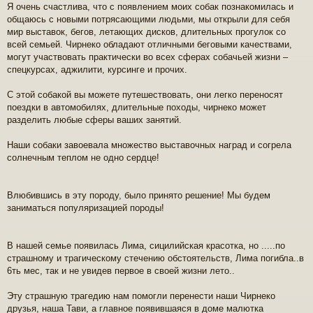
Я очень счастлива, что с появлением моих собак познакомилась и
общаюсь с новыми потрясающими людьми, мы открыли для себя
мир выставок, бегов, летающих дисков, длительных прогулок со
всей семьей. Чирнеко обладают отличными беговыми качествами,
могут участвовать практически во всех сферах собачьей жизни –
спецкурсах, аджилити, курсинге и прочих.
С этой собакой вы можете путешествовать, они легко переносят
поездки в автомобилях, длительные походы, чирнеко может
разделить любые сферы ваших занятий.
Наши собаки завоевала множество выставочных наград и согрела
солнечным теплом не одно сердце!
Влюбившись в эту породу, было принято решение! Мы будем
заниматься популяризацией породы!
В нашей семье появилась Лима, сицилийская красотка, но .....по
страшному и трагическому стечению обстоятельств, Лима погибла..в
6ть мес, так и не увидев первое в своей жизни лето..
Эту страшную трагедию нам помогли перенести наши Чирнеко
друзья, наша Тави, а главное появившаяся в доме малютка