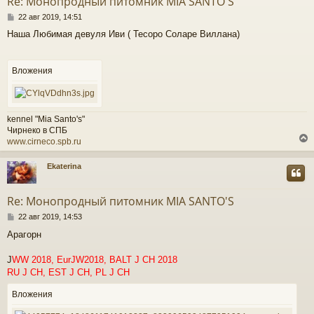
Re: Монопродный питомник MIA SANTO'S
ь
С
с
22 авг 2019, 14:51
о
Наша Любимая девуля Иви ( Тесоро Соларе Виллана)
о
к
б
щ
е
Вложения
ч
н
и
е
у
kennel "Mia Santo's"
Чирнеко в СПБ
www.cirneco.spb.ru
Ekaterina
у
т
Re: Монопродный питомник MIA SANTO'S
ь
С
с
22 авг 2019, 14:53
о
Арагорн
о
к
б
щ
J
WW 2018, EurJW2018, BALT J CH 2018
е
RU J CH, EST J CH, PL J CH
ч
н
и
Вложения
е
у