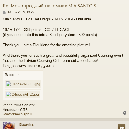
т
Re: Монопродный питомник MIA SANTO'S
ь
С
с
16 сен 2019, 13:27
о
Mia Santo's Duca Dei Draghi - 14.09.2019 - Lithuania
о
к
б
щ
167 + 172 = 339 points - CQL/ LT CACL
е
(if you count into this into a 3 judge system - 509 points)
ч
н
и
Thank you Laima Eidukiene for the amazing picture!
е
у
And thank you for such a great and beautifully organized Coursing event!
You and the Latvian Coursing Club team did a terrific job!
Поздравляем нашего Дучика!
Вложения
kennel "Mia Santo's"
Чирнеко в СПБ
www.cirneco.spb.ru
Ekaterina