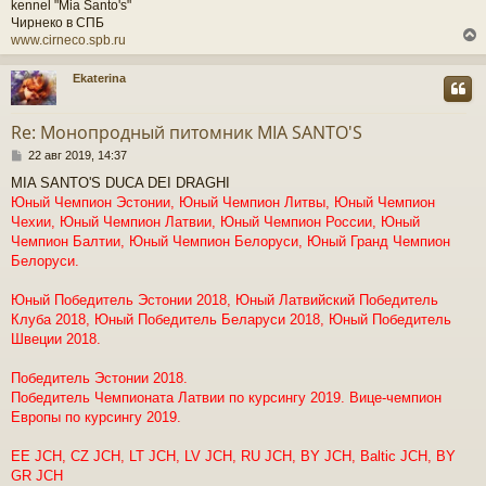
kennel "Mia Santo's"
Чирнеко в СПБ
www.cirneco.spb.ru
Ekaterina
у
т
Re: Монопродный питомник MIA SANTO'S
ь
С
с
22 авг 2019, 14:37
о
MIA SANTO'S DUCA DEI DRAGHI
о
к
Юный Чемпион Эстонии, Юный Чемпион Литвы, Юный Чемпион
б
щ
Чехии, Юный Чемпион Латвии, Юный Чемпион России, Юный
е
Чемпион Балтии, Юный Чемпион Белоруси, Юный Гранд Чемпион
ч
н
Белоруси.
и
е
у
Юный Победитель Эстонии 2018, Юный Латвийский Победитель
Клуба 2018, Юный Победитель Беларуси 2018, Юный Победитель
Швеции 2018.
Победитель Эстонии 2018.
Победитель Чемпионата Латвии по курсингу 2019. Вице-чемпион
Европы по курсингу 2019.
EE JCH, CZ JCH, LT JCH, LV JCH, RU JCH, BY JCH, Baltic JCH, BY
GR JCH