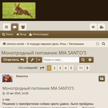
с
ор
ол
хо
ег
Поиск
Вход
Регистрация
ы
ум
ьз
д
ис
П
cirneco world
О породе чирнеко дель Этна
Питомники
лк
ы
ов
тр
о
Монопродный питомник MIA SANTO'S
и
и
ат
ац
Поиск
Расшире
Ответить
с
ел
ия
к
Страница
1
из
11
2
3
4
5
11
1
След.
213 сообщений
…
и
Ekaterina
Монопродный питомник MIA SANTO'S
С
22 авг 2019, 14:29
о
о нас
о
Решение о приобретении собаки зрело давно, были пройдены
б
щ