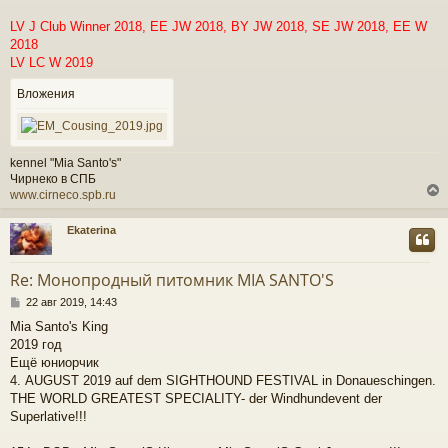
LV J Club Winner 2018, EE JW 2018, BY JW 2018, SE JW 2018, EE W
2018
LV LC W 2019
Вложения
kennel "Mia Santo's"
Чирнеко в СПБ
www.cirneco.spb.ru
Ekaterina
у
т
Re: Монопродный питомник MIA SANTO'S
ь
С
с
22 авг 2019, 14:43
о
Mia Santo's King
о
к
2019 год
б
щ
Ещё юниорчик
е
4. AUGUST 2019 auf dem SIGHTHOUND FESTIVAL in Donaueschingen.
ч
н
THE WORLD GREATEST SPECIALITY- der Windhundevent der
и
Superlative!!!
е
у