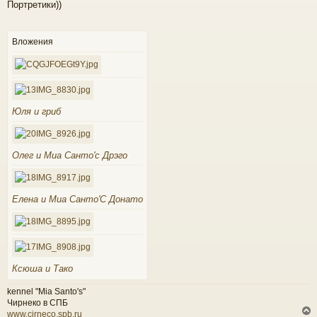
Портретики))
о
к
б
щ
е
Вложения
ч
н
и
е
у
Юля и гриб
Олег и Миа Санто'с Дрэго
Елена и Миа Санто'С Донато
Ксюша и Тако
kennel "Mia Santo's"
Чирнеко в СПБ
www.cirneco.spb.ru