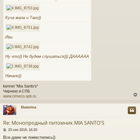
Куча мала и Тако))
Иви
Ну что)) Не будем слушаться))) ДАААААА
Начало))
kennel "Mia Santo's"
Чирнеко в СПБ
www.cirneco.spb.ru
Ekaterina
у
т
Re: Монопродный питомник MIA SANTO'S
ь
С
с
23 сен 2019, 16:20
о
Все даже не поместились))
о
к