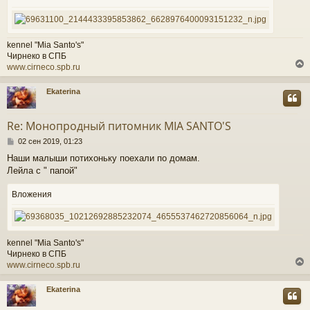
н
и
е
у
kennel "Mia Santo's"
Чирнеко в СПБ
www.cirneco.spb.ru
Ekaterina
у
т
Re: Монопродный питомник MIA SANTO'S
ь
С
с
02 сен 2019, 01:23
о
Наши малыши потихоньку поехали по домам.
о
к
Лейла с " папой"
б
щ
е
Вложения
ч
н
и
е
у
kennel "Mia Santo's"
Чирнеко в СПБ
www.cirneco.spb.ru
Ekaterina
у