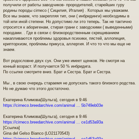
н
получили от работы заводчиков- прородителей, старейших гуру
и
родины породы cirneco ( Сицилия, Италия) . Которых мы уважаем.
е
Все мы знаем, что закрепляя тип, они ( инбридинги) необходимы в
той или иной степени. Но допустимо ли это теперь. Так не тактично
отросится к аборигенам, стирая грани с заводскими ( выведенными)
породами. . Где в связи с близкородственным скрещиванием
накапливаются проблемы здоровья психики, пястей, аллопеция,
крипторхизм, проблемы прикуса, аллергия. И что то что мы еще не
знаем.
Вот родословне двух сук. Они уже имеет щенков. Не смотря на
юнный возраст. И получается 50 % инбридига.
По ссылке смотрите вниз. Брат и Сестра. Брат и Сестра.
Мы , в свою очередь стараемя не допускать такого близкого родства.
Но не думаю что этого достаточно.
Екатерина Климова(Шульга), сегодня в 9:46
https://cirneco.breedarchive.com/animal ... 5b749eb03e
Екатерина Климова(Шульга), сегодня в 9:46
https://cirneco.breedarchive.com/animal ... ce1d53a93a
[Ссылка]
Gina del Gelso Bianco (LO21170543)
https://cirneco.breedarchive.com/animal ... ce1d53a93a