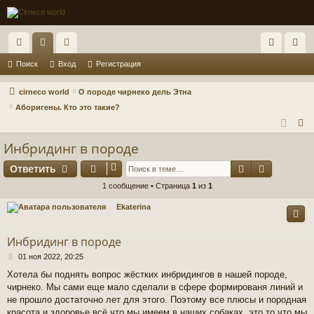
с
ор
ол
хо
ег
Поиск
Вход
Регистрация
ы
ум
ьз
д
ис
cirneco world
О породе чирнеко дель Этна
лк
ы
ов
тр
Аборигены. Кто это такие?
П
и
ат
ац
о
Инбридинг в породе
ел
ия
и
Поиск
Расшире
Ответить
и
с
к
1 сообщение • Страница
1
из
1
Ekaterina
Инбридинг в породе
С
01 ноя 2022, 20:25
о
Хотела бы поднять вопрос жёстких инбридингов в нашей породе,
о
чирнеко. Мы сами еще мало сделали в сфере формированя линий и
б
щ
не прошло достаточно лет для этого. Поэтому все плюсы и породная
е
красота и здоровье всё что мы имеем в наших собаках ,это то что мы