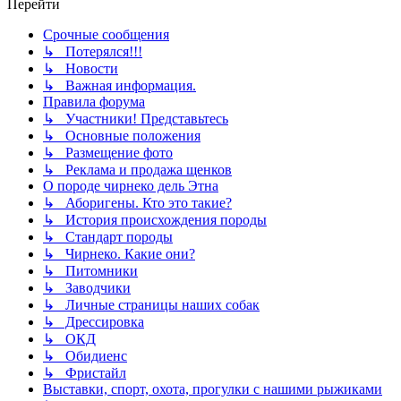
Перейти
Срочные сообщения
↳ Потерялся!!!
↳ Новости
↳ Важная информация.
Правила форума
↳ Участники! Представьтесь
↳ Основные положения
↳ Размещение фото
↳ Реклама и продажа щенков
О породе чирнеко дель Этна
↳ Аборигены. Кто это такие?
↳ История происхождения породы
↳ Стандарт породы
↳ Чирнеко. Какие они?
↳ Питомники
↳ Заводчики
↳ Личные страницы наших собак
↳ Дрессировка
↳ ОКД
↳ Обидиенс
↳ Фристайл
Выставки, спорт, охота, прогулки с нашими рыжиками