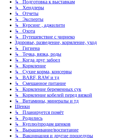
↳ Подготовка к выставкам
↳ Хендлеры
↳ Отчеты
↳ Эксперты
↳ Курсинг , аджилити
↳ Охота
↳ Путешевствие с чирнеко
Здоровье, разведение, кормление, уход
↳ Гигиена
↳ Течка, вязка, роды
↳ Когда друг забоел
↳ Кормление
↳ Сухие корма, консервы
↳ BARF, RAW и тд
↳ Смешанное питание
↳ Кормление беременных сук
↳ Кормление кобелей перед вязкой
↳ Витамины, минералы и тд
Щенки
↳ Планируется помёт
↳ Родились
↳ Куплю/продам щенков
↳ Выращивание/воспитание
↳ Вакцинация и другие процедуры