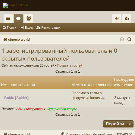
с
ор
ол
хо
ег
Поиск
Вход
Регистрация
ы
ум
ьз
д
ис
П
cirneco world
лк
ы
ов
тр
о
1 зарегистрированный пользователь и 0
и
и
ат
ац
скрытых пользователей
с
ел
ия
Сейчас на конференции 20 гостей •
Показать гостей
к
Страница
1
из
1
и
Последнее
Имя пользователя
Место в конференции
изменение
Просмотр темы в
Baidu [Spider]
форуме «Новости»
3 минуты
назад
Легенда:
Администраторы
,
Супермодераторы
Страница
1
из
1
Перейти
cirneco world
Удалить cookies
Часовой пояс:
UTC+03:00