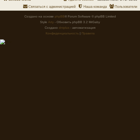
Связаться с администрацией
Наша команда
Пользователи
Создано на основе
phpBB
® Forum Software © phpBB Limited
Style
Arty
- Обновить phpBB 3.2 MrGaby
Создано
dntplus
- автоматизация
Конфиденциальность
|
Правила