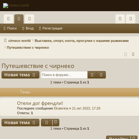
с
ор
ол
хо
ег
Поиск
Вход
Регистрация
ы
ум
ьз
д
ис
cirneco world
Выставки, спорт, охота, прогулки с нашими рыжиками
лк
ы
ов
тр
Путешевствие с чирнеко
П
и
ат
ац
о
Путешевствие с чирнеко
ел
ия
и
Поиск
Расширенный п
Новая тема
и
с
к
1 тема • Страница
1
из
1
Темы
Отели дог френдли!
Последнее сообщение
Ekaterina
«
21 окт 2023, 17:29
Ответы:
1
Новая тема
1 тема • Страница
1
из
1