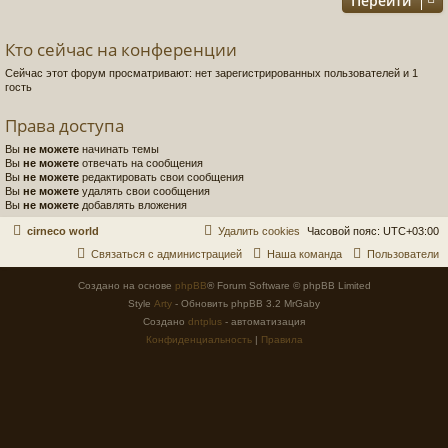
Перейти
Кто сейчас на конференции
Сейчас этот форум просматривают: нет зарегистрированных пользователей и 1
гость
Права доступа
Вы
не можете
начинать темы
Вы
не можете
отвечать на сообщения
Вы
не можете
редактировать свои сообщения
Вы
не можете
удалять свои сообщения
Вы
не можете
добавлять вложения
cirneco world
Удалить cookies
Часовой пояс:
UTC+03:00
Связаться с администрацией
Наша команда
Пользователи
Создано на основе
phpBB
® Forum Software © phpBB Limited
Style
Arty
- Обновить phpBB 3.2 MrGaby
Создано
dntplus
- автоматизация
Конфиденциальность
|
Правила