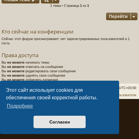
1 тема • Страница
1
из
1
Перейти
Кто сейчас на конференции
Сейчас этот форум просматривают: нет зарегистрированных пользователей и 1
гость
Права доступа
Вы
не можете
начинать темы
Вы
не можете
отвечать на сообщения
Вы
не можете
редактировать свои сообщения
Вы
не можете
удалять свои сообщения
Вы
не можете
добавлять вложения
cirneco world
Удалить cookies
Часовой пояс:
UTC+03:00
Этот сайт использует cookies для
Связаться с администрацией
Наша команда
Пользователи
обеспечения своей корректной работы.
Создано на основе
phpBB
® Forum Software © phpBB Limited
Подробнее
Style
Arty
- Обновить phpBB 3.2 MrGaby
Создано
dntplus
- автоматизация
Согласен
Конфиденциальность
|
Правила