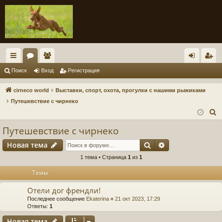
с
ор
ол
хо
ег
Поиск
Вход
Регистрация
ы
ум
ьз
д
ис
cirneco world
Выставки, спорт, охота, прогулки с нашими рыжиками
лк
ы
ов
тр
Путешевствие с чирнеко
П
и
ат
ац
о
Путешевствие с чирнеко
ел
ия
и
Поиск
Расширенный п
Новая тема
и
с
к
1 тема • Страница
1
из
1
Темы
Отели дог френдли!
Последнее сообщение
Ekaterina
«
21 окт 2023, 17:29
Ответы:
1
Новая тема