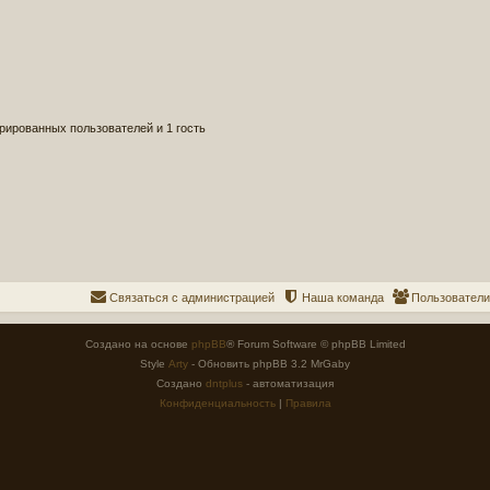
рированных пользователей и 1 гость
Связаться с администрацией
Наша команда
Пользователи
Создано на основе
phpBB
® Forum Software © phpBB Limited
Style
Arty
- Обновить phpBB 3.2 MrGaby
Создано
dntplus
- автоматизация
Конфиденциальность
|
Правила