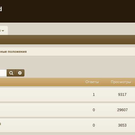
d
и
ные положения
Поиск
Расширенный поиск
Ответы
Просмотры
1
9317
0
29607
а
0
3653