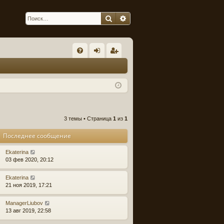
Поиск
Расширенный поиск
С
FA
хо
ег
Q
д
ис
тр
ац
3 темы • Страница
1
из
1
ия
Последнее сообщение
Ekaterina
03 фев 2020, 20:12
Ekaterina
21 ноя 2019, 17:21
ManagerLiubov
13 авг 2019, 22:58