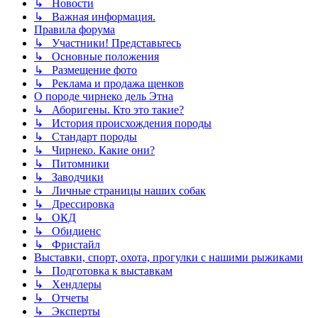
↳ Новости
↳ Важная информация.
Правила форума
↳ Участники! Представьтесь
↳ Основные положения
↳ Размещение фото
↳ Реклама и продажа щенков
О породе чирнеко дель Этна
↳ Аборигены. Кто это такие?
↳ История происхождения породы
↳ Стандарт породы
↳ Чирнеко. Какие они?
↳ Питомники
↳ Заводчики
↳ Личные страницы наших собак
↳ Дрессировка
↳ ОКД
↳ Обидиенс
↳ Фристайл
Выставки, спорт, охота, прогулки с нашими рыжиками
↳ Подготовка к выставкам
↳ Хендлеры
↳ Отчеты
↳ Эксперты