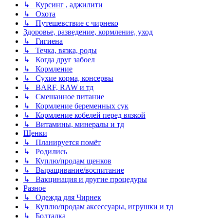
↳ Курсинг , аджилити
↳ Охота
↳ Путешевствие с чирнеко
Здоровье, разведение, кормление, уход
↳ Гигиена
↳ Течка, вязка, роды
↳ Когда друг забоел
↳ Кормление
↳ Сухие корма, консервы
↳ BARF, RAW и тд
↳ Смешанное питание
↳ Кормление беременных сук
↳ Кормление кобелей перед вязкой
↳ Витамины, минералы и тд
Щенки
↳ Планируется помёт
↳ Родились
↳ Куплю/продам щенков
↳ Выращивание/воспитание
↳ Вакцинация и другие процедуры
Разное
↳ Одежда для Чирнек
↳ Куплю/продам аксессуары, игрушки и тд
↳ Болталка