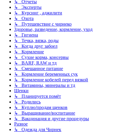
↳ Отчеты
↳ Эксперты
↳ Курсинг , аджилити
↳ Охота
↳ Путешевствие с чирнеко
Здоровье, разведение, кормление, уход
↳ Гигиена
↳ Течка, вязка, роды
↳ Когда друг забоел
↳ Кормление
↳ Сухие корма, консервы
↳ BARF, RAW и тд
↳ Смешанное питание
↳ Кормление беременных сук
↳ Кормление кобелей перед вязкой
↳ Витамины, минералы и тд
Щенки
↳ Планируется помёт
↳ Родились
↳ Куплю/продам щенков
↳ Выращивание/воспитание
↳ Вакцинация и другие процедуры
Разное
↳ Одежда для Чирнек