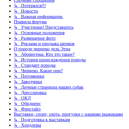
Срочные сообщения
↳ Потерялся!!!
↳ Новости
↳ Важная информация.
Правила форума
↳ Участники! Представьтесь
↳ Основные положения
↳ Размещение фото
↳ Реклама и продажа щенков
О породе чирнеко дель Этна
↳ Аборигены. Кто это такие?
↳ История происхождения породы
↳ Стандарт породы
↳ Чирнеко. Какие они?
↳ Питомники
↳ Заводчики
↳ Личные страницы наших собак
↳ Дрессировка
↳ ОКД
↳ Обидиенс
↳ Фристайл
Выставки, спорт, охота, прогулки с нашими рыжиками
↳ Подготовка к выставкам
↳ Хендлеры