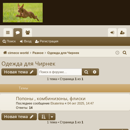
с
ор
ол
хо
ег
Поиск
Вход
Регистрация
ы
ум
ьз
д
ис
П
cirneco world
Разное
Одежда для Чирнек
лк
ы
ов
тр
о
Одежда для Чирнек
и
и
ат
ац
Поиск
Расширенный п
Новая тема
с
ел
ия
к
1 тема • Страница
1
из
1
и
Темы
Попоны , комбинизоны, флиски
Последнее сообщение
Ekaterina
«
04 окт 2025, 14:47
Ответы:
14
Новая тема
1 тема • Страница
1
из
1