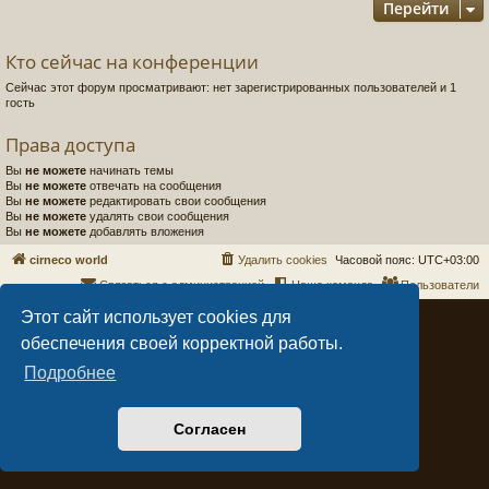
Перейти
Кто сейчас на конференции
Сейчас этот форум просматривают: нет зарегистрированных пользователей и 1
гость
Права доступа
Вы
не можете
начинать темы
Вы
не можете
отвечать на сообщения
Вы
не можете
редактировать свои сообщения
Вы
не можете
удалять свои сообщения
Вы
не можете
добавлять вложения
cirneco world
Удалить cookies
Часовой пояс:
UTC+03:00
Связаться с администрацией
Наша команда
Пользователи
Этот сайт использует cookies для
Создано на основе
phpBB
® Forum Software © phpBB Limited
Style
Arty
- Обновить phpBB 3.2 MrGaby
обеспечения своей корректной работы.
Создано
dntplus
- автоматизация
Подробнее
Конфиденциальность
|
Правила
Согласен