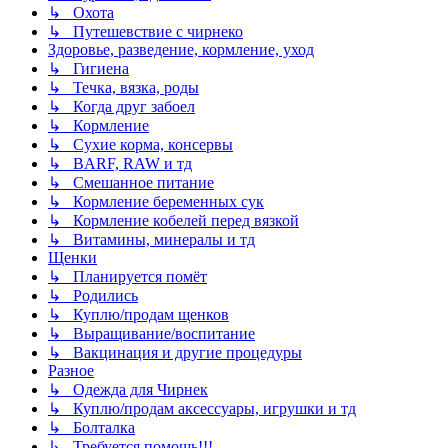
↳ Охота
↳ Путешевствие с чирнеко
Здоровье, разведение, кормление, уход
↳ Гигиена
↳ Течка, вязка, роды
↳ Когда друг забоел
↳ Кормление
↳ Сухие корма, консервы
↳ BARF, RAW и тд
↳ Смешанное питание
↳ Кормление беременных сук
↳ Кормление кобелей перед вязкой
↳ Витамины, минералы и тд
Щенки
↳ Планируется помёт
↳ Родились
↳ Куплю/продам щенков
↳ Выращивание/воспитание
↳ Вакцинация и другие процедуры
Разное
↳ Одежда для Чирнек
↳ Куплю/продам аксессуары, игрушки и тд
↳ Болталка
↳ Требуется помощь!!!