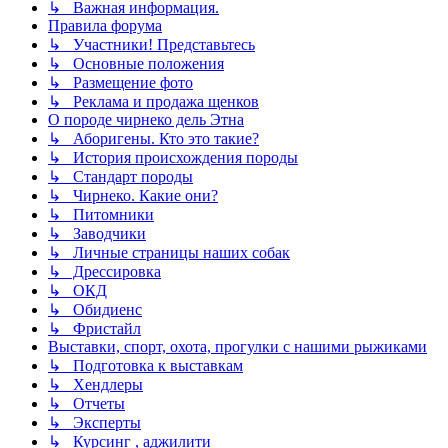
↳ Важная информация.
Правила форума
↳ Участники! Представьтесь
↳ Основные положения
↳ Размещение фото
↳ Реклама и продажа щенков
О породе чирнеко дель Этна
↳ Аборигены. Кто это такие?
↳ История происхождения породы
↳ Стандарт породы
↳ Чирнеко. Какие они?
↳ Питомники
↳ Заводчики
↳ Личные страницы наших собак
↳ Дрессировка
↳ ОКД
↳ Обидиенс
↳ Фристайл
Выставки, спорт, охота, прогулки с нашими рыжиками
↳ Подготовка к выставкам
↳ Хендлеры
↳ Отчеты
↳ Эксперты
↳ Курсинг , аджилити