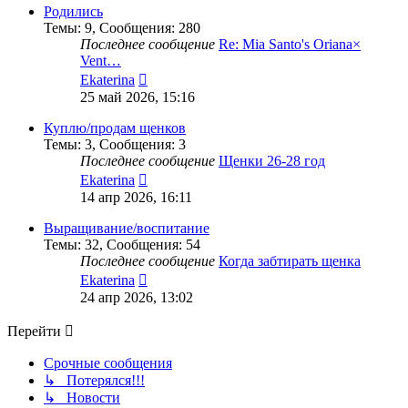
сообщению
Родились
Темы
:
9
,
Сообщения
:
280
Последнее сообщение
Re: Mia Santo's Oriana×
Vent…
Перейти
Ekaterina
к
25 май 2026, 15:16
последнему
сообщению
Куплю/продам щенков
Темы
:
3
,
Сообщения
:
3
Последнее сообщение
Щенки 26-28 год
Перейти
Ekaterina
к
14 апр 2026, 16:11
последнему
сообщению
Выращивание/воспитание
Темы
:
32
,
Сообщения
:
54
Последнее сообщение
Когда забтирать щенка
Перейти
Ekaterina
к
24 апр 2026, 13:02
последнему
сообщению
Перейти
Срочные сообщения
↳ Потерялся!!!
↳ Новости