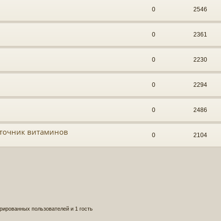
0
2546
0
2361
0
2230
0
2294
0
2486
сточник витаминов
0
2104
рированных пользователей и 1 гость