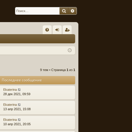
Поиск
Расширенный поиск
С
FA
хо
ег
Q
д
ис
тр
ац
9 тем • Страница
1
из
1
ия
Последнее сообщение
Ekaterina
28 дек 2021, 09:59
Ekaterina
13 апр 2021, 15:08
Ekaterina
10 апр 2021, 20:05