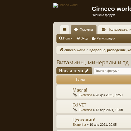
Cirneco worl
Чирнеко форум
Форумы
Пользовател
с
Поиск
Вход
Регистрация
ы
cirneco world
Здоровье, разведение, к
лк
Витамины, минералы и тд
и
Новая тема
Темы
Масла!
Ekaterina
» 28 дек 2021, 09:59
Cd VET
Ekaterina
» 13 апр 2021, 15:08
Цеоколин!
Ekaterina
» 10 апр 2021, 20:05