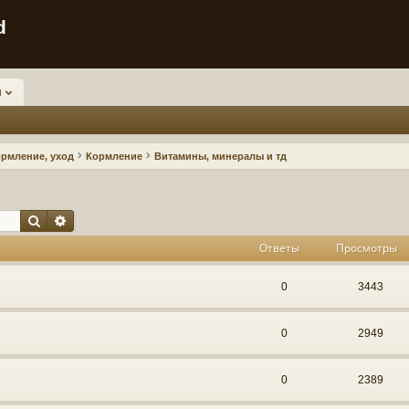
d
и
ормление, уход
Кормление
Витамины, минералы и тд
Поиск
Расширенный поиск
Ответы
Просмотры
0
3443
0
2949
0
2389