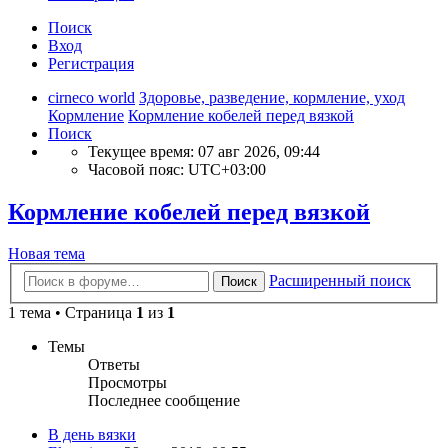
Поиск
Вход
Регистрация
cirneco world
Здоровье, разведение, кормление, уход
Кормление
Кормление кобелей перед вязкой
Поиск
Текущее время: 07 авг 2026, 09:44
Часовой пояс:
UTC+03:00
Кормление кобелей перед вязкой
Новая тема
Расширенный поиск
Поиск
1 тема • Страница
1
из
1
Темы
Ответы
Просмотры
Последнее сообщение
В день вязки