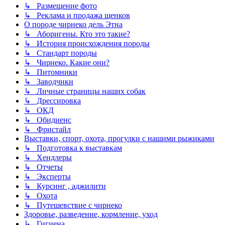
↳ Размещение фото
↳ Реклама и продажа щенков
О породе чирнеко дель Этна
↳ Аборигены. Кто это такие?
↳ История происхождения породы
↳ Стандарт породы
↳ Чирнеко. Какие они?
↳ Питомники
↳ Заводчики
↳ Личные страницы наших собак
↳ Дрессировка
↳ ОКД
↳ Обидиенс
↳ Фристайл
Выставки, спорт, охота, прогулки с нашими рыжиками
↳ Подготовка к выставкам
↳ Хендлеры
↳ Отчеты
↳ Эксперты
↳ Курсинг , аджилити
↳ Охота
↳ Путешевствие с чирнеко
Здоровье, разведение, кормление, уход
↳ Гигиена