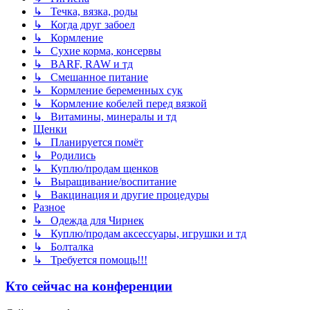
↳ Течка, вязка, роды
↳ Когда друг забоел
↳ Кормление
↳ Сухие корма, консервы
↳ BARF, RAW и тд
↳ Смешанное питание
↳ Кормление беременных сук
↳ Кормление кобелей перед вязкой
↳ Витамины, минералы и тд
Щенки
↳ Планируется помёт
↳ Родились
↳ Куплю/продам щенков
↳ Выращивание/воспитание
↳ Вакцинация и другие процедуры
Разное
↳ Одежда для Чирнек
↳ Куплю/продам аксессуары, игрушки и тд
↳ Болталка
↳ Требуется помощь!!!
Кто сейчас на конференции