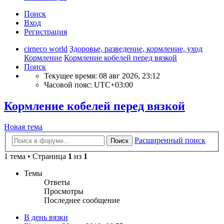
Поиск
Вход
Регистрация
cirneco world
Здоровье, разведение, кормление, уход
Кормление
Кормление кобелей перед вязкой
Поиск
Текущее время: 08 авг 2026, 23:12
Часовой пояс:
UTC+03:00
Кормление кобелей перед вязкой
Новая тема
Расширенный поиск
Поиск
1 тема • Страница
1
из
1
Темы
Ответы
Просмотры
Последнее сообщение
В день вязки