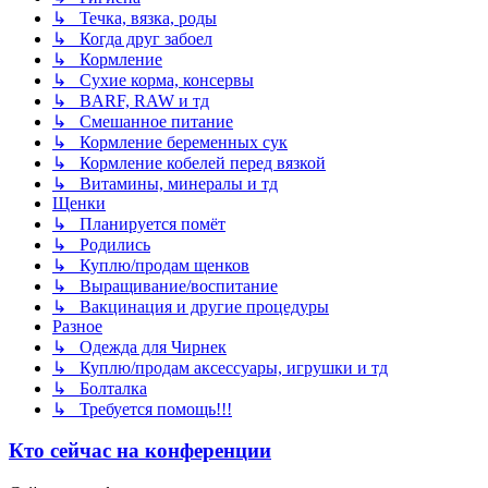
↳ Течка, вязка, роды
↳ Когда друг забоел
↳ Кормление
↳ Сухие корма, консервы
↳ BARF, RAW и тд
↳ Смешанное питание
↳ Кормление беременных сук
↳ Кормление кобелей перед вязкой
↳ Витамины, минералы и тд
Щенки
↳ Планируется помёт
↳ Родились
↳ Куплю/продам щенков
↳ Выращивание/воспитание
↳ Вакцинация и другие процедуры
Разное
↳ Одежда для Чирнек
↳ Куплю/продам аксессуары, игрушки и тд
↳ Болталка
↳ Требуется помощь!!!
Кто сейчас на конференции