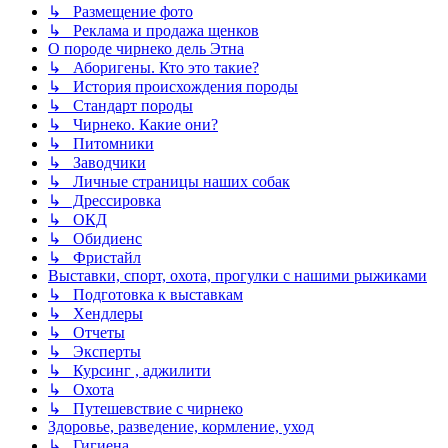
↳ Размещение фото
↳ Реклама и продажа щенков
О породе чирнеко дель Этна
↳ Аборигены. Кто это такие?
↳ История происхождения породы
↳ Стандарт породы
↳ Чирнеко. Какие они?
↳ Питомники
↳ Заводчики
↳ Личные страницы наших собак
↳ Дрессировка
↳ ОКД
↳ Обидиенс
↳ Фристайл
Выставки, спорт, охота, прогулки с нашими рыжиками
↳ Подготовка к выставкам
↳ Хендлеры
↳ Отчеты
↳ Эксперты
↳ Курсинг , аджилити
↳ Охота
↳ Путешевствие с чирнеко
Здоровье, разведение, кормление, уход
↳ Гигиена