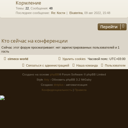
Кормление
Темы
:
22
,
Сообщения
:
48
Последнее сообщение:
Re: Кости
Ekaterina
, 09 авг 2022, 15:48
Перейти
Кто сейчас на конференции
Сейчас этот форум просматривают: нет зарегистрированных пользователей и 1
гость
cirneco world
Удалить cookies
Часовой пояс:
UTC+03:00
Связаться с администрацией
Наша команда
Пользователи
Создано на основе
phpBB
® Forum Software © phpBB Limited
Style
Arty
- Обновить phpBB 3.2 MrGaby
Создано
dntplus
- автоматизация
Конфиденциальность
|
Правила