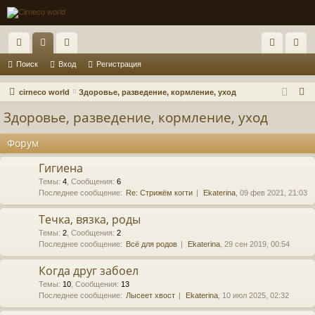
с
ор
ол
хо
ег
Поиск
Вход
Регистрация
ы
ум
ьз
д
ис
П
cirneco world
Здоровье, разведение, кормление, уход
лк
ы
ов
тр
о
Здоровье, разведение, кормление, уход
и
и
ат
ац
с
Форум
ел
ия
к
Гигиена
и
Темы
:
4
,
Сообщения
:
6
Последнее сообщение:
Re: Стрижём когти
Ekaterina
, 09 фев 2021, 21:03
Течка, вязка, роды
Темы
:
2
,
Сообщения
:
2
Последнее сообщение:
Всё для родов
Ekaterina
, 29 сен 2019, 00:54
Когда друг забоел
Темы
:
10
,
Сообщения
:
13
Последнее сообщение:
Лысеет хвост
Ekaterina
, 10 июл 2025, 02:32