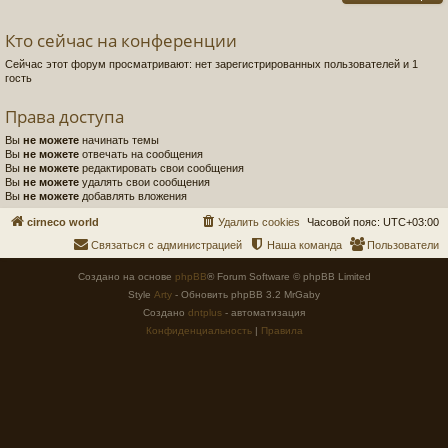
Кто сейчас на конференции
Сейчас этот форум просматривают: нет зарегистрированных пользователей и 1
гость
Права доступа
Вы
не можете
начинать темы
Вы
не можете
отвечать на сообщения
Вы
не можете
редактировать свои сообщения
Вы
не можете
удалять свои сообщения
Вы
не можете
добавлять вложения
cirneco world
Удалить cookies
Часовой пояс:
UTC+03:00
Связаться с администрацией
Наша команда
Пользователи
Создано на основе
phpBB
® Forum Software © phpBB Limited
Style
Arty
- Обновить phpBB 3.2 MrGaby
Создано
dntplus
- автоматизация
Конфиденциальность
|
Правила