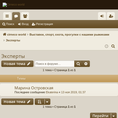
с
ор
ол
хо
ег
Поиск
Вход
Регистрация
ы
ум
ьз
д
ис
cirneco world
Выставки, спорт, охота, прогулки с нашими рыжиками
лк
ы
ов
тр
Эксперты
П
и
ат
ац
о
Эксперты
ел
ия
и
Поиск
Расширенный п
Новая тема
и
с
к
1 тема • Страница
1
из
1
Темы
Марина Островская
Последнее сообщение
Ekaterina
«
13 ноя 2019, 01:37
Новая тема
1 тема • Страница
1
из
1
Перейти