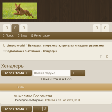
с
ор
ол
хо
ег
Поиск
Вход
Регистрация
ы
ум
ьз
д
ис
cirneco world
Выставки, спорт, охота, прогулки с нашими рыжиками
лк
ы
ов
тр
Подготовка к выставкам
Хендлеры
П
и
ат
ац
о
Хендлеры
ел
ия
и
Поиск
Расширенный п
Новая тема
и
с
к
1 тема • Страница
1
из
1
Темы
Анжелика Георгиева
Последнее сообщение
Ekaterina
«
13 ноя 2019, 01:35
Новая тема