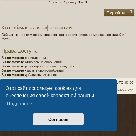
1 тема • Страница
1
из
1
Перейти
Кто сейчас на конференции
Сейчас этот форум просматривают: нет зарегистрированных пользователей и 1
гость
Права доступа
Вы
не можете
начинать темы
Вы
не можете
отвечать на сообщения
Вы
не можете
редактировать свои сообщения
Вы
не можете
удалять свои сообщения
Вы
не можете
добавлять вложения
cirneco world
Удалить cookies
Часовой пояс:
UTC+03:00
Этот сайт использует cookies для
Связаться с администрацией
Наша команда
Пользователи
обеспечения своей корректной работы.
Создано на основе
phpBB
® Forum Software © phpBB Limited
Подробнее
Style
Arty
- Обновить phpBB 3.2 MrGaby
Создано
dntplus
- автоматизация
Конфиденциальность
|
Правила
Согласен