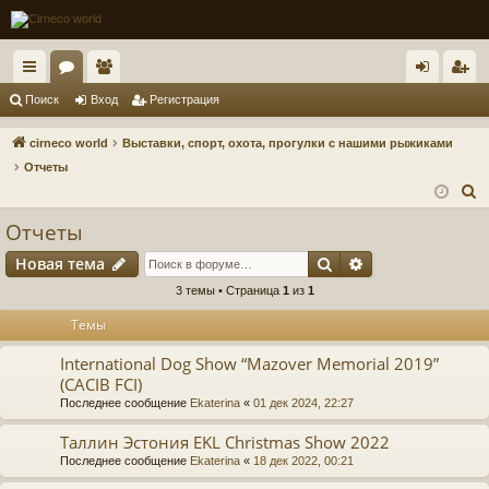
с
ор
ол
хо
ег
Поиск
Вход
Регистрация
ы
ум
ьз
д
ис
cirneco world
Выставки, спорт, охота, прогулки с нашими рыжиками
лк
ы
ов
тр
Отчеты
П
и
ат
ац
о
Отчеты
ел
ия
и
Поиск
Расширенный п
Новая тема
и
с
к
3 темы • Страница
1
из
1
Темы
International Dog Show “Mazover Memorial 2019”
(CACIB FCI)
Последнее сообщение
Ekaterina
«
01 дек 2024, 22:27
Таллин Эстония EKL Christmas Show 2022
Последнее сообщение
Ekaterina
«
18 дек 2022, 00:21