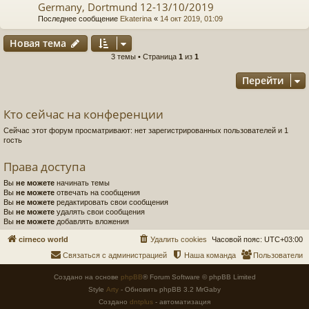
Germany, Dortmund 12-13/10/2019
Последнее сообщение
Ekaterina
«
14 окт 2019, 01:09
Новая тема
3 темы • Страница
1
из
1
Перейти
Кто сейчас на конференции
Сейчас этот форум просматривают: нет зарегистрированных пользователей и 1
гость
Права доступа
Вы
не можете
начинать темы
Вы
не можете
отвечать на сообщения
Вы
не можете
редактировать свои сообщения
Вы
не можете
удалять свои сообщения
Вы
не можете
добавлять вложения
cirneco world
Удалить cookies
Часовой пояс:
UTC+03:00
Связаться с администрацией
Наша команда
Пользователи
Создано на основе
phpBB
® Forum Software © phpBB Limited
Style
Arty
- Обновить phpBB 3.2 MrGaby
Создано
dntplus
- автоматизация