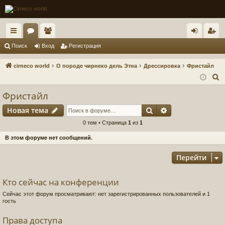
с
ор
ол
хо
ег
Поиск
Вход
Регистрация
ы
ум
ьз
д
ис
cirneco world
О породе чирнеко дель Этна
Дрессировка
Фристайл
лк
ы
ов
тр
П
о
и
ат
ац
Фристайл
и
ел
ия
Поиск
Расширенный п
Новая тема
с
и
к
0 тем • Страница
1
из
1
В этом форуме нет сообщений.
Перейти
Кто сейчас на конференции
Сейчас этот форум просматривают: нет зарегистрированных пользователей и 1
гость
Права доступа