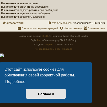
Вы
не можете
начинать темы
Вы
не можете
отвечать на сообщения
Вы
не можете
редактировать свои сообщения
Вы
не можете
удалять свои сообщения
Вы
не можете
добавлять вложения
cirneco world
Удалить cookies
Часовой пояс:
UTC+03:00
Связаться с администрацией
Наша команда
Пользователи
Создано на основе
phpBB
® Forum Software © phpBB Limited
Style
Arty
- Обновить phpBB 3.2 MrGaby
Создано
dntplus
- автоматизация
Конфиденциальность
|
Правила
Этот сайт использует cookies для
обеспечения своей корректной работы.
Подробнее
Согласен