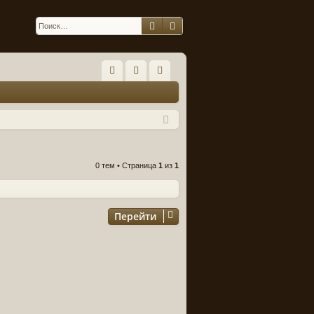
Поиск
Расширенный поиск
С
FA
хо
ег
Q
д
ис
тр
ац
0 тем • Страница
1
из
1
ия
Перейти