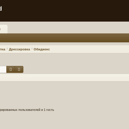
d
и
тна
Дрессировка
Обидиенс
Поиск
Расширенный поиск
рированных пользователей и 1 гость