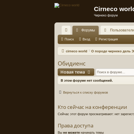
Cirneco worl
Чирнеко форум
Форумы
Пользовател
с
Поиск
Вход
Регистрация
ы
cirneco world
О породе чирнеко дель Э
лк
Обидиенс
и
Новая тема
В этом форуме нет сообщений.
Вернуться к списку форумов
Кто сейчас на конференции
Сейчас этот форум просматривают: нет зарегист
Права доступа
Вы
не можете
начинать темы