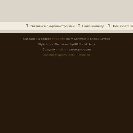
Связаться с администрацией
Наша команда
Пользователи
Создано на основе
phpBB
® Forum Software © phpBB Limited
Style
Arty
- Обновить phpBB 3.2 MrGaby
Создано
dntplus
- автоматизация
Конфиденциальность
|
Правила