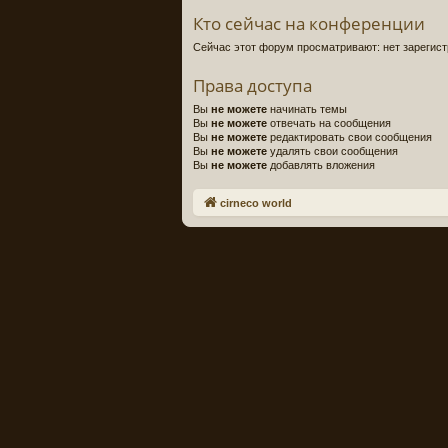
Кто сейчас на конференции
Сейчас этот форум просматривают: нет зарегист
Права доступа
Вы
не можете
начинать темы
Вы
не можете
отвечать на сообщения
Вы
не можете
редактировать свои сообщения
Вы
не можете
удалять свои сообщения
Вы
не можете
добавлять вложения
cirneco world