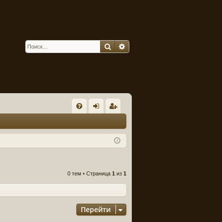
Поиск
Расширенный поиск
С
FA
хо
ег
Q
д
ис
тр
ац
0 тем • Страница
1
из
1
ия
Перейти