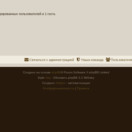
рированных пользователей и 1 гость
Связаться с администрацией
Наша команда
Пользователи
Создано на основе
phpBB
® Forum Software © phpBB Limited
Style
Arty
- Обновить phpBB 3.2 MrGaby
Создано
dntplus
- автоматизация
Конфиденциальность
|
Правила