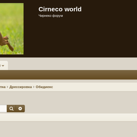
Cirneco world
Чирнеко форум
и
тна
Дрессировка
Обидиенс
Поиск
Расширенный поиск