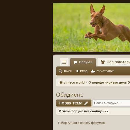
Форумы
Пользовател
с
Поиск
Вход
Регистрация
ы
cirneco world
О породе чирнеко дель Э
лк
Обидиенс
и
Новая тема
В этом форуме нет сообщений.
Вернуться к списку форумов