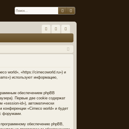
Поиск
Расширенный поиск
С
FA
хо
ег
Q
д
ис
тр
ац
 world», «https://cirnecoworld.ru») и
ия
Teams») используют информацию,
ограммным обеспечением phpBB
узера). Первые две cookie содержат
 «session-id»), автоматически
 конференции «Cirneco world» и будет
 с форумами.
к программному обеспечению phpBB,