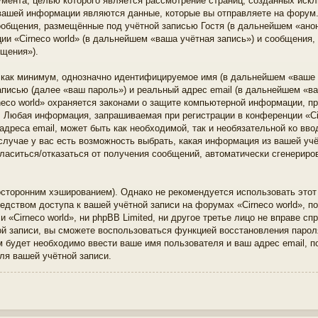
кумента, целью которого является рассмотрение страниц, созданных ис
ашей информации являются данные, которые вы отправляете на форум.
общения, размещённые под учётной записью Гостя (в дальнейшем «ано
ии «Cirneco world» (в дальнейшем «ваша учётная запись») и сообщения,
щения»).
, как минимум, однозначно идентифицируемое имя (в дальнейшем «ваше
аписью (далее «ваш пароль») и реальный адрес email (в дальнейшем «в
neco world» охраняется законами о защите компьютерной информации, п
 Любая информация, запрашиваемая при регистрации в конференции «Cir
адреса email, может быть как необходимой, так и необязательной ко вв
 случае у вас есть возможность выбрать, какая информация из вашей уч
огласиться/отказаться от получения сообщений, автоматически сгенери
торонним хэшированием). Однако не рекомендуется использовать этот 
едством доступа к вашей учётной записи на форумах «Cirneco world», пож
 «Cirneco world», ни phpBB Limited, ни другое третье лицо не вправе с
ой записи, вы сможете воспользоваться функцией восстановления паро
будет необходимо ввести ваше имя пользователя и ваш адрес email, п
ля вашей учётной записи.