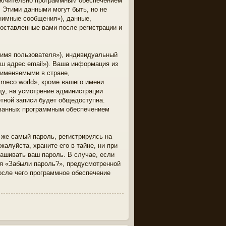
ключительно программным обеспечением
 Этими данными могут быть, но не
нимные сообщения»), данные,
 оставленные вами после регистрации и
 имя пользователя»), индивидуальный
аш адрес email»). Ваша информация из
рименяемыми в стране,
neco world», кроме вашего имени
оду, на усмотрение администрации
ётной записи будет общедоступна.
рованных программным обеспечением
же самый пароль, регистрируясь на
алуйста, храните его в тайне, ни при
прашивать ваш пароль. В случае, если
ля «Забыли пароль?», предусмотренной
осле чего программное обеспечение