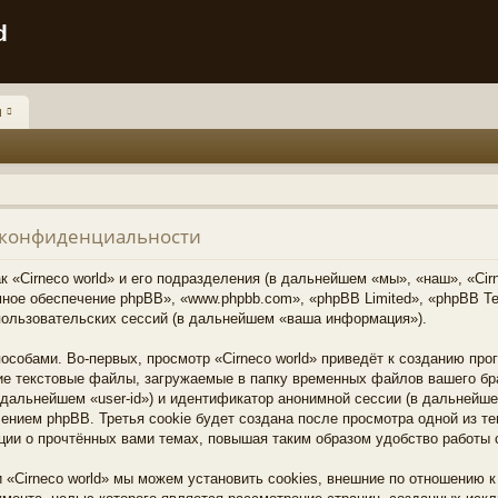
d
и
о конфиденциальности
«Cirneco world» и его подразделения (в дальнейшем «мы», «наш», «Cirneco
мное обеспечение phpBB», «www.phpbb.com», «phpBB Limited», «phpBB 
пользовательских сессий (в дальнейшем «ваша информация»).
собами. Во-первых, просмотр «Cirneco world» приведёт к созданию пр
ие текстовые файлы, загружаемые в папку временных файлов вашего бра
дальнейшем «user-id») и идентификатор анонимной сессии (в дальнейшем
нием phpBB. Третья cookie будет создана после просмотра одной из тем
ии о прочтённых вами темах, повышая таким образом удобство работы
 «Cirneco world» мы можем установить cookies, внешние по отношению 