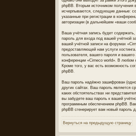
однако они выходят за рамки этого до
phpBB. Вторым источником получения в
исчерпываются, следующие данные: со
указанные при регистрации в конференц
авторизации (в дальнейшем «ваши сооб
Ваша учётная запись будет содержать
пароль для входа под вашей учётной з
вашей учётной записи на форумах «Cir
предоставляющей нам услуги хостинга.
пользователя, вашего пароля и вашего 
конференции «Cirneco world». В любом
Кроме того, у вас есть возможность с
phpBB.
Ваш пароль надёжно зашифрован (однос
других сайтах. Ваш пароль является ср
каких обстоятельствах ни представители
вы забудете ваш пароль к вашей учётн
программным обеспечением phpBB. Вам 
phpBB сгенерирует вам новый пароль д
Вернуться на предыдущую страницу