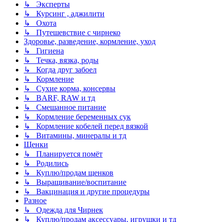
↳ Эксперты
↳ Курсинг , аджилити
↳ Охота
↳ Путешевствие с чирнеко
Здоровье, разведение, кормление, уход
↳ Гигиена
↳ Течка, вязка, роды
↳ Когда друг забоел
↳ Кормление
↳ Сухие корма, консервы
↳ BARF, RAW и тд
↳ Смешанное питание
↳ Кормление беременных сук
↳ Кормление кобелей перед вязкой
↳ Витамины, минералы и тд
Щенки
↳ Планируется помёт
↳ Родились
↳ Куплю/продам щенков
↳ Выращивание/воспитание
↳ Вакцинация и другие процедуры
Разное
↳ Одежда для Чирнек
↳ Куплю/продам аксессуары, игрушки и тд