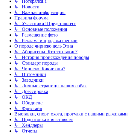
↳ Потерялся!!!
↳ Новости
↳ Важная информация.
Правила форума
↳ Участники! Представьтесь
↳ Основные положения
↳ Размещение фото
↳ Реклама и продажа щенков
О породе чирнеко дель Этна
↳ Аборигены. Кто это такие?
↳ История происхождения породы
↳ Стандарт породы
↳ Чирнеко. Какие они?
↳ Питомники
↳ Заводчики
↳ Личные страницы наших собак
↳ Дрессировка
↳ ОКД
↳ Обидиенс
↳ Фристайл
Выставки, спорт, охота, прогулки с нашими рыжиками
↳ Подготовка к выставкам
↳ Хендлеры
↳ Отчеты