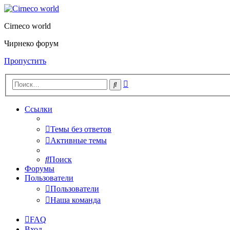
Cirneco world
Чирнеко форум
Пропустить
Расширенный
Поиск
поиск
Ссылки
Темы без ответов
Активные темы
Поиск
Форумы
Пользователи
Пользователи
Наша команда
FAQ
Вход