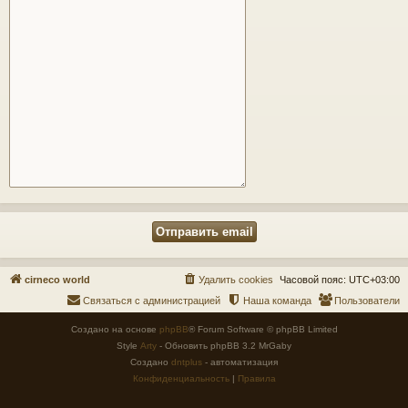
cirneco world
Удалить cookies
Часовой пояс:
UTC+03:00
Связаться с администрацией
Наша команда
Пользователи
Создано на основе
phpBB
® Forum Software © phpBB Limited
Style
Arty
- Обновить phpBB 3.2 MrGaby
Создано
dntplus
- автоматизация
Конфиденциальность
|
Правила