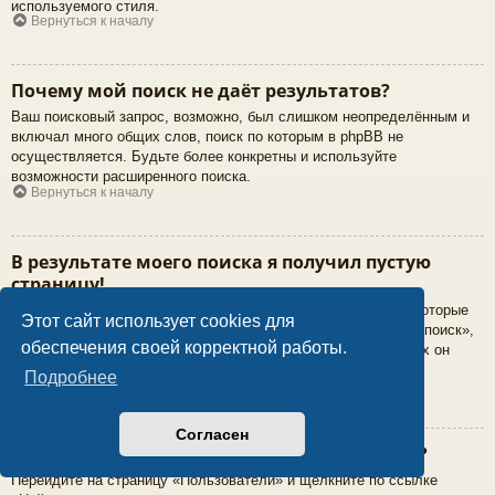
используемого стиля.
Вернуться к началу
Почему мой поиск не даёт результатов?
Ваш поисковый запрос, возможно, был слишком неопределённым и
включал много общих слов, поиск по которым в phpBB не
осуществляется. Будьте более конкретны и используйте
возможности расширенного поиска.
Вернуться к началу
В результате моего поиска я получил пустую
страницу!
Ваш поиск дал слишком большое количество результатов, которые
Этот сайт использует cookies для
веб-сервер не смог обработать. Используйте «Расширенный поиск»,
обеспечения своей корректной работы.
более точно задавайте условия поиска и форумы, на которых он
должен быть осуществлён.
Подробнее
Вернуться к началу
Согласен
Как мне найти пользователя конференции?
Перейдите на страницу «Пользователи» и щёлкните по ссылке