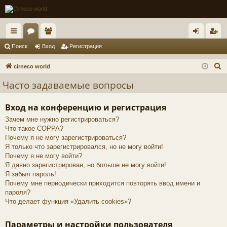
с
ор
ол
хо
ег
Поиск
Вход
Регистрация
ы
ум
ьз
д
ис
П
cirneco world
лк
ы
ов
тр
о
Часто задаваемые вопросы
и
и
ат
ац
с
Вход на конференцию и регистрация
ел
ия
к
Зачем мне нужно регистрироваться?
и
Что такое COPPA?
Почему я не могу зарегистрироваться?
Я только что зарегистрировался, но не могу войти!
Почему я не могу войти?
Я давно зарегистрирован, но больше не могу войти!
Я забыл пароль!
Почему мне периодически приходится повторять ввод имени и
пароля?
Что делает функция «Удалить cookies»?
Параметры и настройки пользователя